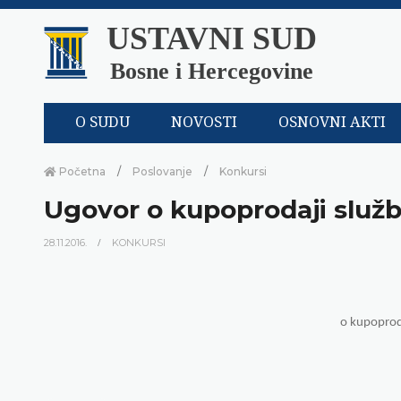
USTAVNI SUD
Bosne i Hercegovine
O SUDU
NOVOSTI
OSNOVNI AKTI
Početna
Poslovanje
Konkursi
Ugovor o kupoprodaji služ
28.11.2016.
KONKURSI
o kupoprod