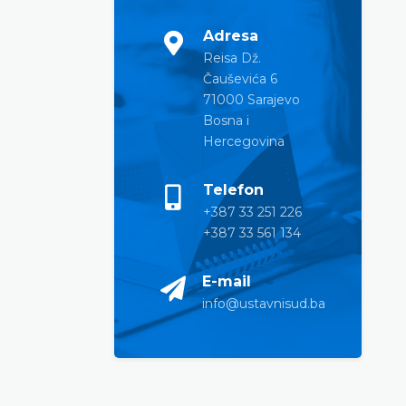
Adresa
Reisa Dž.
Čauševića 6
71000 Sarajevo
Bosna i
Hercegovina
Telefon
+387 33 251 226
+387 33 561 134
E-mail
info@ustavnisud.ba