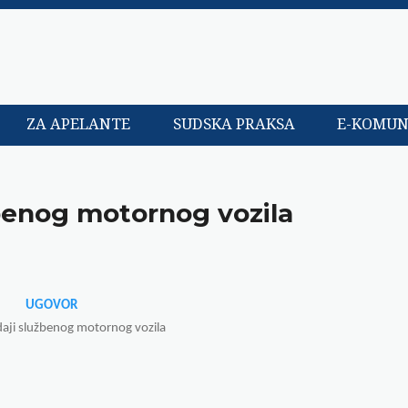
ZA APELANTE
SUDSKA PRAKSA
E-KOMUN
benog motornog vozila
UGOVOR
aji službenog motornog vozila