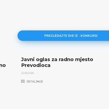
PREGLEDAJTE SVE IZ - KONKURSI
Javni oglas za radno mjesto
dno
Prevodioca
22.06.2026.
DETALJNIJE