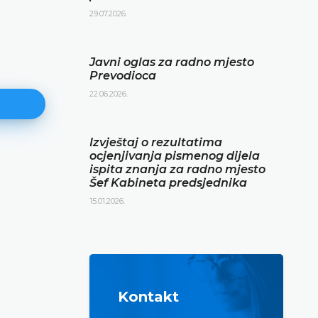
29.07.2026.
Javni oglas za radno mjesto
Prevodioca
22.06.2026.
Izvještaj o rezultatima
ocjenjivanja pismenog dijela
ispita znanja za radno mjesto
Izvještaj o rezultatima ocjenjiva
Šef Kabineta predsjednika
pismenog dijela ispita znanja z
15.01.2026.
mjesto Šef Kabineta predsjedni
15.01.2026.
DETALJNIJE
Kontakt