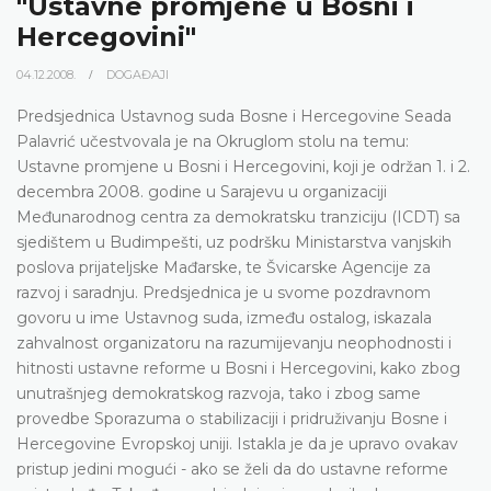
"Ustavne promjene u Bosni i
Hercegovini"
04.12.2008.
DOGAĐAJI
Predsjednica Ustavnog suda Bosne i Hercegovine Seada
Palavrić učestvovala je na Okruglom stolu na temu:
Ustavne promjene u Bosni i Hercegovini, koji je održan 1. i 2.
decembra 2008. godine u Sarajevu u organizaciji
Međunarodnog centra za demokratsku tranziciju (ICDT) sa
sjedištem u Budimpešti, uz podršku Ministarstva vanjskih
poslova prijateljske Mađarske, te Švicarske Agencije za
razvoj i saradnju. Predsjednica je u svome pozdravnom
govoru u ime Ustavnog suda, između ostalog, iskazala
zahvalnost organizatoru na razumijevanju neophodnosti i
hitnosti ustavne reforme u Bosni i Hercegovini, kako zbog
unutrašnjeg demokratskog razvoja, tako i zbog same
provedbe Sporazuma o stabilizaciji i pridruživanju Bosne i
Hercegovine Evropskoj uniji. Istakla je da je upravo ovakav
pristup jedini mogući - ako se želi da do ustavne reforme