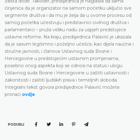
zaista dođe. Također, predsjednica je naglasila da sama
činjenica da je organizator na samom početku uključio sve
segmente društva i da mu je želja da u ovome procesu od
samog početka učestvuju i predstavnici civilnog društva i
parlamentarci – pruža veliku nadu za uspjeh predstojeće
ustavne reforme. Na kraju, predsjednica Palavrić je ukazala
da je sasvim legitimno i poželjno učešće, kao dijela naučne i
stručne javnosti, i članova Ustavnog suda Bosne i
Hercegovine u predstojećim ustavnim promjenama,
posebno onog aspekta koji se odnosi na status i ulogu
Ustavnog suda Bosne i Hercegovine u zaštiti ustavnosti i
zakonitosti i zaštiti ljudskih prava i temeljnih sloboda.
Integralni tekst govora predsjednice Palavrić možete
pronaći
ovdje
.
PODIJELI