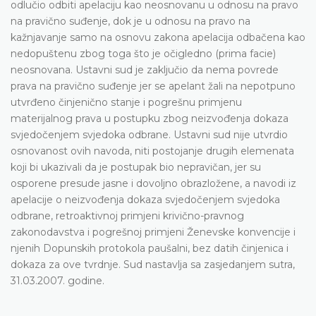
odlučio odbiti apelaciju kao neosnovanu u odnosu na pravo
na pravično suđenje, dok je u odnosu na pravo na
kažnjavanje samo na osnovu zakona apelacija odbačena kao
nedopuštenu zbog toga što je očigledno (prima facie)
neosnovana. Ustavni sud je zaključio da nema povrede
prava na pravično suđenje jer se apelant žali na nepotpuno
utvrđeno činjenično stanje i pogrešnu primjenu
materijalnog prava u postupku zbog neizvođenja dokaza
svjedočenjem svjedoka odbrane. Ustavni sud nije utvrdio
osnovanost ovih navoda, niti postojanje drugih elemenata
koji bi ukazivali da je postupak bio nepravičan, jer su
osporene presude jasne i dovoljno obrazložene, a navodi iz
apelacije o neizvođenja dokaza svjedočenjem svjedoka
odbrane, retroaktivnoj primjeni krivično-pravnog
zakonodavstva i pogrešnoj primjeni Ženevske konvencije i
njenih Dopunskih protokola paušalni, bez datih činjenica i
dokaza za ove tvrdnje. Sud nastavlja sa zasjedanjem sutra,
31.03.2007. godine.