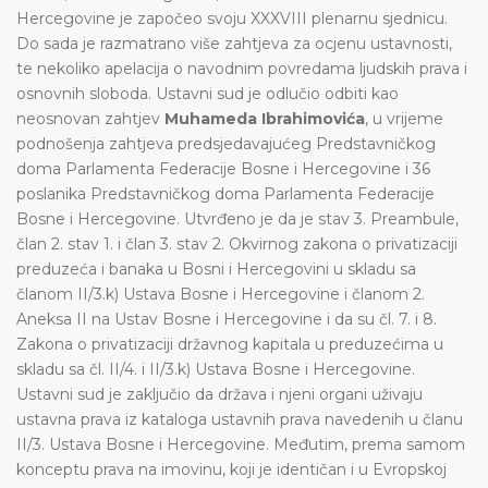
Hercegovine je započeo svoju XXXVIII plenarnu sjednicu.
Do sada je razmatrano više zahtjeva za ocjenu ustavnosti,
te nekoliko apelacija o navodnim povredama ljudskih prava i
osnovnih sloboda. Ustavni sud je odlučio odbiti kao
neosnovan zahtjev
Muhameda Ibrahimovića
, u vrijeme
podnošenja zahtjeva predsjedavajućeg Predstavničkog
doma Parlamenta Federacije Bosne i Hercegovine i 36
poslanika Predstavničkog doma Parlamenta Federacije
Bosne i Hercegovine. Utvrđeno je da je stav 3. Preambule,
član 2. stav 1. i član 3. stav 2. Okvirnog zakona o privatizaciji
preduzeća i banaka u Bosni i Hercegovini u skladu sa
članom II/3.k) Ustava Bosne i Hercegovine i članom 2.
Aneksa II na Ustav Bosne i Hercegovine i da su čl. 7. i 8.
Zakona o privatizaciji državnog kapitala u preduzećima u
skladu sa čl. II/4. i II/3.k) Ustava Bosne i Hercegovine.
Ustavni sud je zaključio da država i njeni organi uživaju
ustavna prava iz kataloga ustavnih prava navedenih u članu
II/3. Ustava Bosne i Hercegovine. Međutim, prema samom
konceptu prava na imovinu, koji je identičan i u Evropskoj