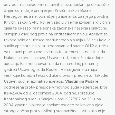
povredama navedenih ustavnih prava, apelant je obrazložio
činjenicom da je primijenjen Krivični zakon Bosne i
Hercegovine, a ne, po mišljenju apelanta, za njega povoljniji
Krivični zakon SFRJ, koji je važio u vrijeme izvršenja krivičnih
djela te ukazao na nejednaka zakonska rješenja i praktičnu
primjenu krivičnog prava na entitetskom nivou. Apelant se
takođe žalio da učešće međunarodnih sudija u Vijeću koje je
sudilo apelanta, a koji su imenovani od strane OHR-a, utiču
na ustavni princip «nezavisnosti» i «nepristrastnosti» suda.
Nakon iscrpne rasprave, Ustavni sud je odlučio da odbije
apelaciju kao neosnovanu, a da na narednoj plenarnoj
sjednici Ustavnog suda Bosne i Hercegovine u maju
verifikuje konačni tekst odluke u ovom predmetu. Također,
Ustavni sud je razmatrao apelaciju
Vlastimira Pušare
podnesena protiv presude Vrhovnog suda Federacije, broj
Kž-423/04 od 8. decembra 2004. godine, i presude
Kantonalnog suda u Sarajevu, broj K-127/02 od 29. juna
2004. godine, kojima je apelant osuđen za krivično djelo
ratnog zločina protiv civilnog stanovništva. Ustavni sud je