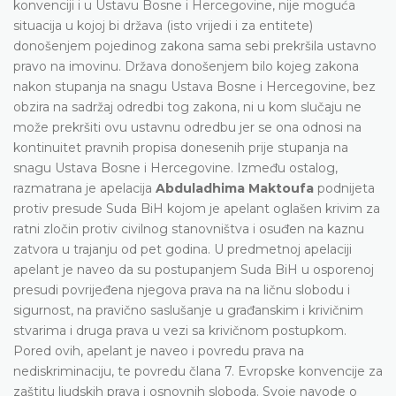
konvenciji i u Ustavu Bosne i Hercegovine, nije moguća
situacija u kojoj bi država (isto vrijedi i za entitete)
donošenjem pojedinog zakona sama sebi prekršila ustavno
pravo na imovinu. Država donošenjem bilo kojeg zakona
nakon stupanja na snagu Ustava Bosne i Hercegovine, bez
obzira na sadržaj odredbi tog zakona, ni u kom slučaju ne
može prekršiti ovu ustavnu odredbu jer se ona odnosi na
kontinuitet pravnih propisa donesenih prije stupanja na
snagu Ustava Bosne i Hercegovine. Između ostalog,
razmatrana je apelacija
Abduladhima Maktoufa
podnijeta
protiv presude Suda BiH kojom je apelant oglašen krivim za
ratni zločin protiv civilnog stanovništva i osuđen na kaznu
zatvora u trajanju od pet godina. U predmetnoj apelaciji
apelant je naveo da su postupanjem Suda BiH u osporenoj
presudi povrijeđena njegova prava na na ličnu slobodu i
sigurnost, na pravično saslušanje u građanskim i krivičnim
stvarima i druga prava u vezi sa krivičnom postupkom.
Pored ovih, apelant je naveo i povredu prava na
nediskriminaciju, te povredu člana 7. Evropske konvencije za
zaštitu ljudskih prava i osnovnih sloboda. Svoje navode o