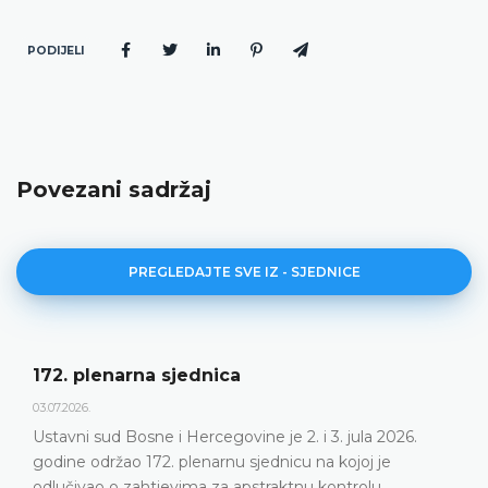
PODIJELI
Povezani sadržaj
PREGLEDAJTE SVE IZ - SJEDNICE
ica
Dnevni red 172. pl
23.06.2026.
govine je 2. i 3. jula 2026.
Ustavni sud Bosne i Her
rnu sjednicu na kojoj je
plenarnu sjednicu 2. i 3.
za apstraktnu kontrolu