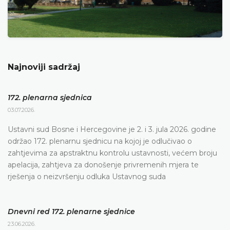
Najnoviji sadržaj
172. plenarna sjednica
03.07.2026.
Ustavni sud Bosne i Hercegovine je 2. i 3. jula 2026. godine
održao 172. plenarnu sjednicu na kojoj je odlučivao o
zahtjevima za apstraktnu kontrolu ustavnosti, većem broju
apelacija, zahtjeva za donošenje privremenih mjera te
rješenja o neizvršenju odluka Ustavnog suda
Dnevni red 172. plenarne sjednice
23.06.2026.