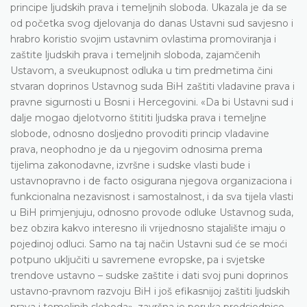
principe ljudskih prava i temeljnih sloboda. Ukazala je da se
od početka svog djelovanja do danas Ustavni sud savjesno i
hrabro koristio svojim ustavnim ovlastima promoviranja i
zaštite ljudskih prava i temeljnih sloboda, zajamčenih
Ustavom, a sveukupnost odluka u tim predmetima čini
stvaran doprinos Ustavnog suda BiH zaštiti vladavine prava i
pravne sigurnosti u Bosni i Hercegovini. «Da bi Ustavni sud i
dalje mogao djelotvorno štititi ljudska prava i temeljne
slobode, odnosno dosljedno provoditi princip vladavine
prava, neophodno je da u njegovim odnosima prema
tijelima zakonodavne, izvršne i sudske vlasti bude i
ustavnopravno i de facto osigurana njegova organizaciona i
funkcionalna nezavisnost i samostalnost, i da sva tijela vlasti
u BiH primjenjuju, odnosno provode odluke Ustavnog suda,
bez obzira kakvo interesno ili vrijednosno stajalište imaju o
pojedinoj odluci. Samo na taj način Ustavni sud će se moći
potpuno uključiti u savremene evropske, pa i svjetske
trendove ustavno – sudske zaštite i dati svoj puni doprinos
ustavno-pravnom razvoju BiH i još efikasnijoj zaštiti ljudskih
prava i temeljnih sloboda», završna je poruka predsjednice