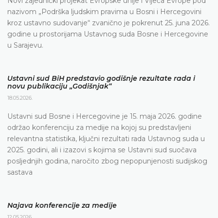
Novi zajednički projekat Evropske unije i Vijeća Evrope pod
nazivom „Podrška ljudskim pravima u Bosni i Hercegovini
kroz ustavno sudovanje“ zvanično je pokrenut 25. juna 2026.
godine u prostorijama Ustavnog suda Bosne i Hercegovine
u Sarajevu.
Ustavni sud BiH predstavio godišnje rezultate rada i
novu publikaciju „Godišnjak“
18.05.2026.
Ustavni sud Bosne i Hercegovine je 15. maja 2026. godine
održao konferenciju za medije na kojoj su predstavljeni
relevantna statistika, ključni rezultati rada Ustavnog suda u
2025. godini, ali i izazovi s kojima se Ustavni sud suočava
posljednjih godina, naročito zbog nepopunjenosti sudijskog
sastava
Najava konferencije za medije
12.05.2026.