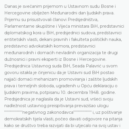
Danas je svečanim prijemom u Ustavnom sudu Bosne i
Hercegovine obilježen Međunarodni dan ljudskih prava.
Prijemu su prisustvovali članovi Predsjedništva,
Parlamentarne skupštine i Vijeća ministara BiH, predstavnici
diplomatskog kora u BiH, predsjednici sudova, predstavnici
entitetskih vlasti, dekani pravnih i fakulteta političkih nauka,
predstavnci advokatskih komora, predstavnici
međunarodnih i domaćih nevladinih organizacija te drugi
dužnosnici i pravni eksperti iz Bosne i Hercegovine.
Predsjednica Ustavnog suda BiH, Seada Palavrić u svom
govoru istakla je činjenicu da je Ustavni sud BiH postao
najjači domaći mehanizam promoviranja i zaštite ljudskih
prava i temeljnih sloboda, ugrađenih u Opću deklaraciju o
ljudskim pravima, potpisanu 10. decembra 1948. godine.
Predsjednica je naglasila da je Ustavni sud, vršeći svoju
nadležnost ustavnog preispitivanja prevazišao ulogu
''''''''''''''''negativnog zakonodavca'''''''''''''''' i, uz poštivanje
demokratskih tijela vlasti, počeo davati odgovore na pitanja
kako se društvo treba razvijati da bi utjecalo na svoj ustav i