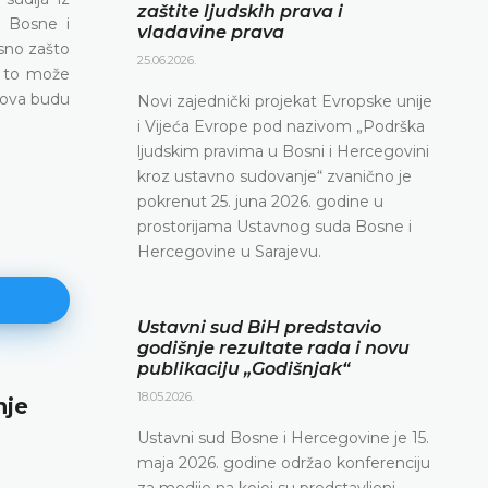
zaštite ljudskih prava i
v Bosne i
vladavine prava
sno zašto
25.06.2026.
e to može
sova budu
Novi zajednički projekat Evropske unije
i Vijeća Evrope pod nazivom „Podrška
ljudskim pravima u Bosni i Hercegovini
kroz ustavno sudovanje“ zvanično je
pokrenut 25. juna 2026. godine u
prostorijama Ustavnog suda Bosne i
Hercegovine u Sarajevu.
Ustavni sud BiH predstavio
godišnje rezultate rada i novu
publikaciju „Godišnjak“
18.05.2026.
nje
Najava konferencije za medije
Ustavni sud Bosne i Hercegovine je 15.
12.05.2026.
maja 2026. godine održao konferenciju
Ustavni sud Bosne i Hercegovine obavještava da 
za medije na kojoj su predstavljeni