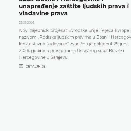
unapređenje zaštite ljudskih prava i
vladavine prava
25.06.2026.
Novi zajednički projekat Evropske unije i Vijeća Evrope
nazivom „Podrška ljudskim pravima u Bosni i Hercegov
kroz ustavno sudovanje“ zvanično je pokrenut 25. juna
2026. godine u prostorijama Ustavnog suda Bosne i
Hercegovine u Sarajevu.
DETALJNIJE