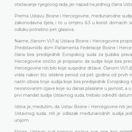
otežavanje njegovog rada, jer napad na jednog člana Usta
Prema Ustavu Bosne i Hercegovine, međunarodne sudije s
zakonodavna tijela, i to u omjeru 6:3 u korist domaćih 
odluku potrebno pet glasova.
Naime, članom VI/1.a) Ustava Bosne i Hercegovine propisan
Predstavnički dom Parlamenta Federacije Bosne i Hercego
člana bira predsjednik Evropskog suda za ljudska prav
Hercegovine izričito je propisano da sudije koje bira pr
Hercegovine niti bilo koje susjedne države. Članom VI/1.
vršila nakon što istekne period od pet godina od prvi
način izbora troje sudija koje bira predsjednik Evropskog 
neosnovanim izjave koje su danas plasirane u javnost, a u 
prvi mandat sudija Ustavnog suda, trebalo odrediti datu
Istina je, međutim, da Ustav Bosne i Hercegovine niti j
Ustavnog suda, niti je odlazak međunarodnih sudija j
unijom.
Stoga, Ustavni sud ponovo poziva sve one koji priželjk