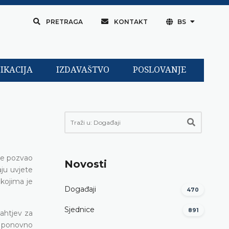
PRETRAGA
KONTAKT
BS
IKACIJA
IZDAVAŠTVO
POSLOVANJE
 te pozvao
Novosti
aju uvjete
 kojima je
Događaji
470
Sjednice
891
ahtjev za
i ponovno