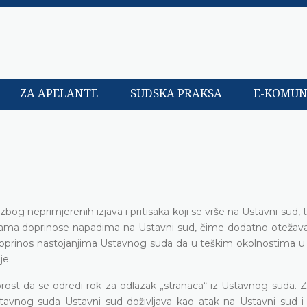
ZA APELANTE
SUDSKA PRAKSA
E-KOMUN
bog neprimjerenih izjava i pritisaka koji se vrše na Ustavni sud,
 izjavama doprinose napadima na Ustavni sud, čime dodatno otežav
j doprinos nastojanjima Ustavnog suda da u teškim okolnostima u
je.
rost da se odredi rok za odlazak „stranaca“ iz Ustavnog suda. Z
stavnog suda Ustavni sud doživljava kao atak na Ustavni sud 