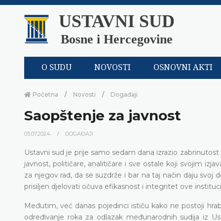
USTAVNI SUD
Bosne i Hercegovine
O SUDU
NOVOSTI
OSNOVNI AKTI
Početna
Novosti
Događaji
Saopštenje za javnost
05.07.2024.
DOGAĐAJI
Ustavni sud je prije samo sedam dana izrazio zabrinutost z
javnost, političare, analitičare i sve ostale koji svojim
za njegov rad, da se suzdrže i bar na taj način daju svo
prisiljen djelovati očuva efikasnost i integritet ove instituci
Međutim, već danas pojedinci ističu kako ne postoji hrab
određivanje roka za odlazak međunarodnih sudija iz U