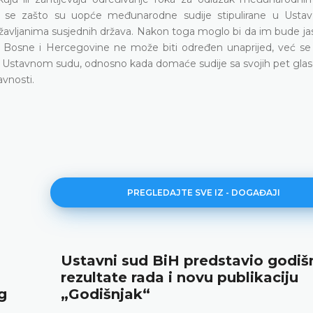
ju se zašto su uopće međunarodne sudije stipulirane u Usta
ržavljanima susjednih država. Nakon toga moglo bi da im bude ja
a Bosne i Hercegovine ne može biti određen unaprijed, već s
u Ustavnom sudu, odnosno kada domaće sudije sa svojih pet gla
vnosti.
PREGLEDAJTE SVE IZ - DOGAĐAJI
Ustavni sud BiH predstavio godiš
rezultate rada i novu publikaciju
g
„Godišnjak“