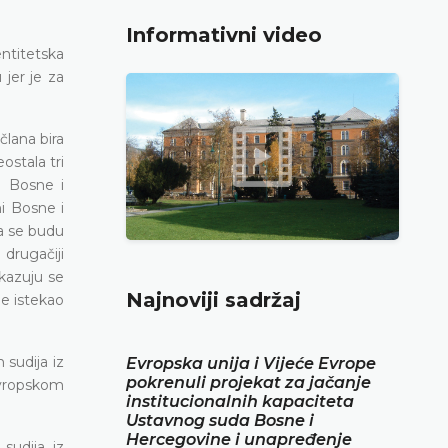
Informativni video
ntitetska
jer je za
člana bira
stala tri
a Bosne i
ni Bosne i
a se budu
drugačiji
okazuju se
Najnoviji sadržaj
je istekao
sudija iz
Evropska unija i Vijeće Evrope
pokrenuli projekat za jačanje
Evropskom
institucionalnih kapaciteta
Ustavnog suda Bosne i
Hercegovine i unapređenje
sudija iz