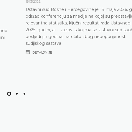
18.05.2026.
Ustavni sud Bosne i Hercegovine je 15. maja 2026. 
održao konferenciju za medije na kojoj su predstavlj
relevantna statistika, ključni rezultati rada Ustavnog
2025. godini, ali i izazovi s kojima se Ustavni sud su
 pod
posljednjih godina, naročito zbog nepopunjenosti
ini
sudijskog sastava
DETALJNIJE