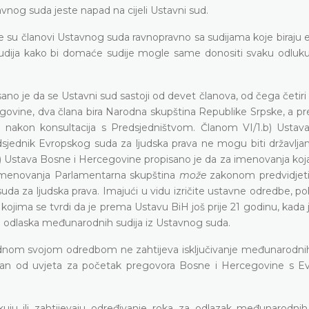
vnog suda jeste napad na cijeli Ustavni sud.
u članovi Ustavnog suda ravnopravno sa sudijama koje biraju e
sudija kako bi domaće sudije mogle same donositi svaku odluku 
o je da se Ustavni sud sastoji od devet članova, od čega četiri 
vine, dva člana bira Narodna skupština Republike Srpske, a preo
a nakon konsultacija s Predsjedništvom. Članom VI/1.b) Ustav
edsjednik Evropskog suda za ljudska prava ne mogu biti državlja
d) Ustava Bosne i Hercegovine propisano je da za imenovanja koj
h imenovanja Parlamentarna skupština
može
zakonom predvidjeti 
suda za ljudska prava. Imajući u vidu izričite ustavne odredbe, p
kojima se tvrdi da je prema Ustavu BiH još prije 21 godinu, kada 
m odlaska međunarodnih sudija iz Ustavnog suda.
ednom svojom odredbom ne zahtijeva isključivanje međunarodnih 
edan od uvjeta za početak pregovora Bosne i Hercegovine s 
uju ili zahtijevaju određivanje roka za odlazak međunarodnih 