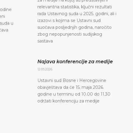
maja 2026. godine u terminu od 10.00 do 11.30 o
relevantna statistika, ključni rezultati
konferenciju za medije
godine
rada Ustavnog suda u 2025. godini, ali i
eni
DETALJNIJE
izazovi s kojima se Ustavni sud
 suda u
suočava posljednjih godina, naročito
očava
zbog nepopunjenosti sudijskog
sastava
Najava konferencije za medije
12.05.2026.
Ustavni sud Bosne i Hercegovine
obavještava da će 15. maja 2026.
godine u terminu od 10.00 do 11.30
održati konferenciju za medije