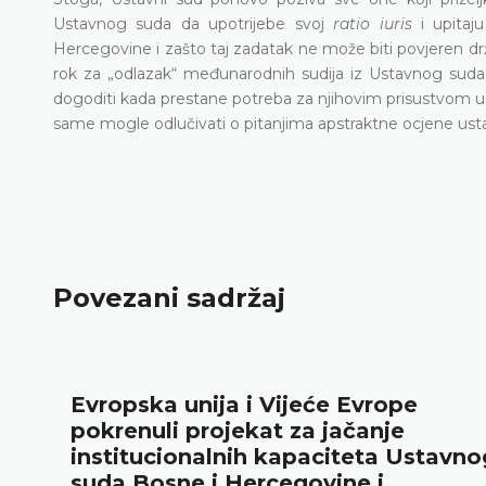
Ustavnog suda da upotrijebe svoj
ratio iuris
i upita
Hercegovine i zašto taj zadatak ne može biti povjeren d
rok za „odlazak“ međunarodnih sudija iz Ustavnog sud
dogoditi kada prestane potreba za njihovim prisustvom 
same mogle odlučivati o pitanjima apstraktne ocjene usta
Povezani sadržaj
Evropska unija i Vijeće Evrope
pokrenuli projekat za jačanje
institucionalnih kapaciteta Ustavno
suda Bosne i Hercegovine i