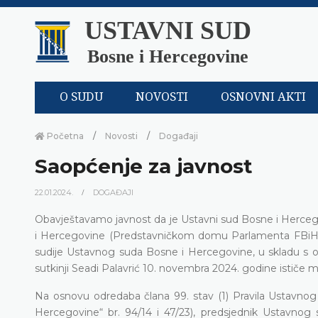
USTAVNI SUD
Bosne i Hercegovine
O SUDU
NOVOSTI
OSNOVNI AKTI
Početna
Novosti
Događaji
Saopćenje za javnost
22.01.2024.
DOGAĐAJI
Obavještavamo javnost da je Ustavni sud Bosne i Herceg
i Hercegovine (Predstavničkom domu Parlamenta FBiH) 
sudije Ustavnog suda Bosne i Hercegovine, u skladu s 
sutkinji Seadi Palavrić 10. novembra 2024. godine ističe
Na osnovu odredaba člana 99. stav (1) Pravila Ustavnog
Hercegovine“ br. 94/14 i 47/23), predsjednik Ustavnog