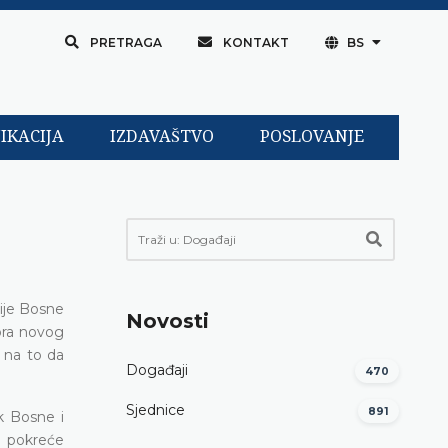
PRETRAGA
KONTAKT
BS
IKACIJA
IZDAVAŠTVO
POSLOVANJE
ije Bosne
Novosti
ora novog
 na to da
Događaji
470
Sjednice
891
k Bosne i
, pokreće