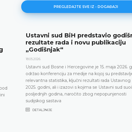
PREGLEDAJTE SVE IZ - DOGAĐAJI
Ustavni sud BiH predstavio godiš
rezultate rada i novu publikaciju
g
„Godišnjak“
18.05.2026.
Ustavni sud Bosne i Hercegovine je 15. maja 2026. 
održao konferenciju za medije na kojoj su predstavlj
relevantna statistika, ključni rezultati rada Ustavnog
2025. godini, ali i izazovi s kojima se Ustavni sud su
 pod
posljednjih godina, naročito zbog nepopunjenosti
ini
sudijskog sastava
DETALJNIJE