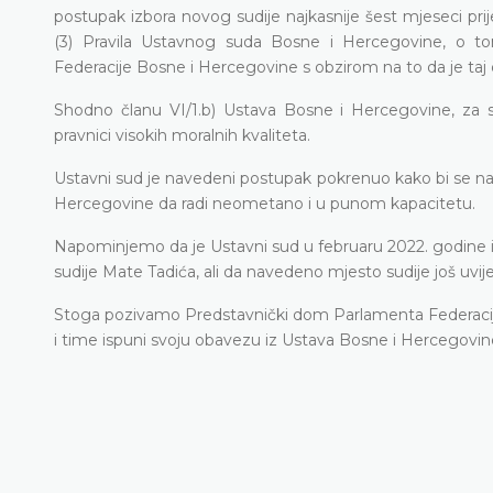
postupak izbora novog sudije najkasnije šest mjeseci pri
(3) Pravila Ustavnog suda Bosne i Hercegovine, o t
Federacije Bosne i Hercegovine s obzirom na to da je taj 
Shodno članu VI/1.b) Ustava Bosne i Hercegovine, za 
pravnici visokih moralnih kvaliteta.
Ustavni sud je navedeni postupak pokrenuo kako bi se n
Hercegovine da radi neometano i u punom kapacitetu.
Napominjemo da je Ustavni sud u februaru 2022. godine in
sudije Mate Tadića, ali da navedeno mjesto sudije još uvij
Stoga pozivamo Predstavnički dom Parlamenta Federacije
i time ispuni svoju obavezu iz Ustava Bosne i Hercegovin