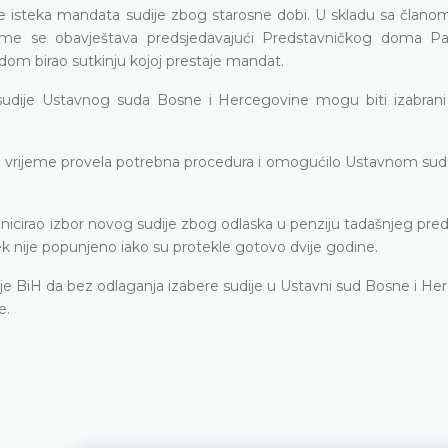
je isteka mandata sudije zbog starosne dobi. U skladu sa članom
ome se obavještava predsjedavajući Predstavničkog doma P
dom birao sutkinju kojoj prestaje mandat.
sudije Ustavnog suda Bosne i Hercegovine mogu biti izabrani 
a vrijeme provela potrebna procedura i omogućilo Ustavnom sud
icirao izbor novog sudije zbog odlaska u penziju tadašnjeg pred
ek nije popunjeno iako su protekle gotovo dvije godine.
 BiH da bez odlaganja izabere sudije u Ustavni sud Bosne i He
e.