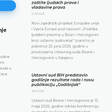
zaštite ljudskih prava i
vladavine prava
25.06.2026.
Novi zajednički projekat Evropske unije
i Vijeća Evrope pod nazivom „Podrška
nje
Najava konferencije za medije
ljudskim pravima u Bosni i Hercegovini
12.05.2026.
kroz ustavno sudovanje“ zvanično je
Ustavni sud Bosne i Hercegovine obavještava da 
pokrenut 25. juna 2026. godine u
maja 2026. godine u terminu od 10.00 do 11.30 o
prostorijama Ustavnog suda Bosne i
konferenciju za medije
godine
Hercegovine u Sarajevu.
eni
DETALJNIJE
 suda u
očava
Ustavni sud BiH predstavio
godišnje rezultate rada i novu
publikaciju „Godišnjak“
18.05.2026.
Ustavni sud Bosne i Hercegovine je 15.
maja 2026. godine održao konferenciju
za medije na kojoj su predstavljeni