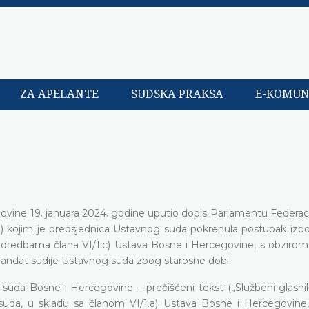
ZA APELANTE
SUDSKA PRAKSA
E-KOMUN
ovine 19. januara 2024. godine uputio dopis Parlamentu Federac
kojim je predsjednica Ustavnog suda pokrenula postupak izb
odredbama člana VI/1.c) Ustava Bosne i Hercegovine, s obzirom
 mandat sudije Ustavnog suda zbog starosne dobi.
 suda Bosne i Hercegovine – prečišćeni tekst („Službeni glasni
 suda, u skladu sa članom VI/1.a) Ustava Bosne i Hercegovine