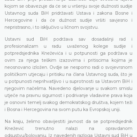
kojom se obavezuje da će se u vršenju svoje dužnosti sudije
Ustavnog suda BiH pridržavati Ustava i zakona Bosne i
Hercegovine i da će dužnost sudije vršiti savjesno i
nepristrasno, i to isključivo u ličnom svojstvu.
Ustavni sud BiH podržava sav dosadašnji rad i
profesionalizam u radu uvaženog kolege sudije i
potpredsjednika Kneževića i u potpunosti ga podržava u
ovim za njega teškim izazovima i pritiscima kojima je
neosnovano izložen. Ovdje se nesporno radi o svojevrsnom
političkom utjecaju i pritisku na člana Ustavnog suda, što je
u potpunosti neprihvatljivo i u suprotnosti sa Ustavom BiH i
njegovim načelima. Navedeno djelovanje u svakom smislu
utječe na pravnu sigurnost i podrivanje vladavine prava koja
je osnovni temelj svakog demokratskog društva, kojem teži
i Bosna i Hercegovina na svom putu ka Evropskoj uniji.
Na kraju, želimo obavijestiti javnost da se potpredsjednik
Knežević trenutno nalazi na opravdanom
odsustvu/bolovanju. Iz navedenih razloga Ustavni sud BiH u