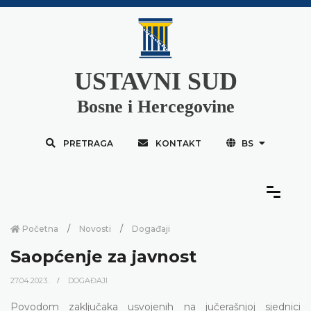
USTAVNI SUD
Bosne i Hercegovine
PRETRAGA
KONTAKT
BS
Početna
Novosti
Događaji
Saopćenje za javnost
27.04.2023.
DOGAĐAJI
Povodom zaključaka usvojenih na jučerašnjoj sjednici