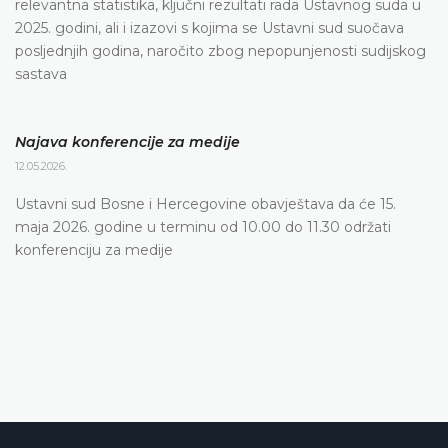
relevantna statistika, ključni rezultati rada Ustavnog suda u
2025. godini, ali i izazovi s kojima se Ustavni sud suočava
posljednjih godina, naročito zbog nepopunjenosti sudijskog
sastava
Najava konferencije za medije
12.05.2026.
Ustavni sud Bosne i Hercegovine obavještava da će 15.
maja 2026. godine u terminu od 10.00 do 11.30 održati
konferenciju za medije