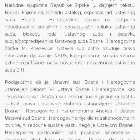
Narodne skupštine Republike Srpske (u daljnjem tekstu:
NSRS), kojima se, između ostalog, osporava rad Ustavnog
suda Bosne i Hercegovine, poziva na potpuno
nepoštovanje konačnih i obavezujućih odluka Ustavnog
suda, blokadu rada Ustavnog suda i ostavku
sudije/potpredsjednika Ustavnog suda Bosne i Hercegovine
Zlatka M. Kneževića, Ustavni sud oštro osuđuje takvo
neustavno djelovanje NSRS, koje pri tome smatra veoma
ozbiljnim pritiskom na samostalnost i nezavisnost Ustavnog
suda BiH.
Podsjećamo da je Ustavni sud Bosne i Hercegovine
utemeljen članom VI Ustava Bosne i Hercegovine kao
nezavisni čuvar Ustava i kao institucionalni garant za zaštitu
ljudskih prava i osnovnih sloboda ustanovljenih Ustavom
Bosne i Hercegovine i instrumentima Aneksa I Ustava.
Ustavni sud Bosne i Hercegovine nije dio ni zakonodavne, ni
izvršne, ni redovne sudske vlasti, nego je Ustavom Bosne i
Hercegovine pozicioniran kao posebna samostalna i
nezavisna vlast koja, na osnovu Ustava, djeluje kao