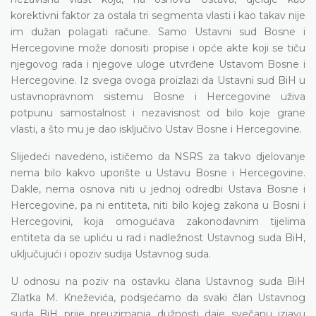
korektivni faktor za ostala tri segmenta vlasti i kao takav nije
im dužan polagati račune. Samo Ustavni sud Bosne i
Hercegovine može donositi propise i opće akte koji se tiču
njegovog rada i njegove uloge utvrđene Ustavom Bosne i
Hercegovine. Iz svega ovoga proizlazi da Ustavni sud BiH u
ustavnopravnom sistemu Bosne i Hercegovine uživa
potpunu samostalnost i nezavisnost od bilo koje grane
vlasti, a što mu je dao isključivo Ustav Bosne i Hercegovine.
Slijedeći navedeno, ističemo da NSRS za takvo djelovanje
nema bilo kakvo uporište u Ustavu Bosne i Hercegovine.
Dakle, nema osnova niti u jednoj odredbi Ustava Bosne i
Hercegovine, pa ni entiteta, niti bilo kojeg zakona u Bosni i
Hercegovini, koja omogućava zakonodavnim tijelima
entiteta da se upliću u rad i nadležnost Ustavnog suda BiH,
uključujući i opoziv sudija Ustavnog suda.
U odnosu na poziv na ostavku člana Ustavnog suda BiH
Zlatka M. Kneževića, podsjećamo da svaki član Ustavnog
suda BiH prije preuzimanja dužnosti daje svečanu izjavu