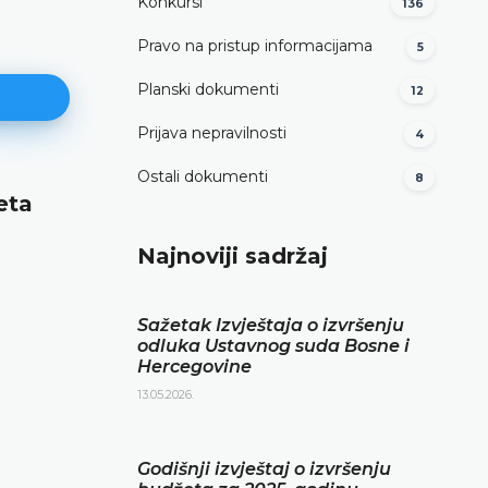
Konkursi
136
Pravo na pristup informacijama
5
Planski dokumenti
12
Prijava nepravilnosti
4
Ostali dokumenti
8
eta
Izvještaj o obavljenoj finansijsk
reviziji za 2024. godinu
Najnoviji sadržaj
DETALJNIJE
Sažetak Izvještaja o izvršenju
odluka Ustavnog suda Bosne i
Hercegovine
13.05.2026.
Godišnji izvještaj o izvršenju