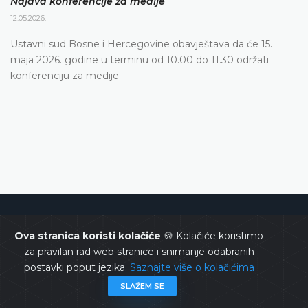
Najava konferencije za medije
12.05.2026.
Ustavni sud Bosne i Hercegovine obavještava da će 15.
maja 2026. godine u terminu od 10.00 do 11.30 održati
konferenciju za medije
Ustavni sud Bosne i Hercegovine
Ova stranica koristi kolačiće
🍪 Kolačiće koristimo
za pravilan rad web stranice i snimanje odabranih
postavki poput jezika.
Saznajte više o kolačićima
SLAŽEM SE
Copyrights @ 2026
Ustavni sud BiH
Sva prava zadržana.