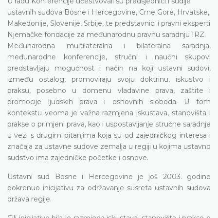
U radu Konferencije učestvovali su predsjednici i sudije
ustavnih sudova Bosne i Hercegovine, Crne Gore, Hrvatske,
Makedonije, Slovenije, Srbije, te predstavnici i pravni eksperti
Njemačke fondacije za međunarodnu pravnu saradnju IRZ.
Međunarodna multilateralna i bilateralna saradnja,
međunarodne konferencije, stručni i naučni skupovi
predstavljaju mogućnost i način na koji ustavni sudovi,
između ostalog, promoviraju svoju doktrinu, iskustvo i
praksu, posebno u domenu vladavine prava, zaštite i
promocije ljudskih prava i osnovnih sloboda. U tom
kontekstu veoma je važna razmjena iskustava, stanovišta i
prakse o primjeni prava, kao i uspostavljanje stručne saradnje
u vezi s drugim pitanjima koja su od zajedničkog interesa i
značaja za ustavne sudove zemalja u regiji u kojima ustavno
sudstvo ima zajedničke početke i osnove.
Ustavni sud Bosne i Hercegovine je još 2003. godine
pokrenuo inicijativu za održavanje susreta ustavnih sudova
država regije.