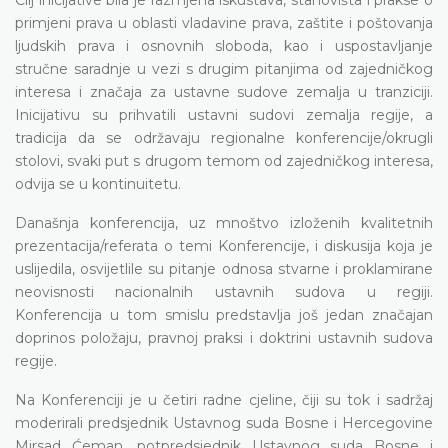
Cilj inicijative bila je razmjena iskustava, stanovišta i prakse o
primjeni prava u oblasti vladavine prava, zaštite i poštovanja
ljudskih prava i osnovnih sloboda, kao i uspostavljanje
stručne saradnje u vezi s drugim pitanjima od zajedničkog
interesa i značaja za ustavne sudove zemalja u tranziciji.
Inicijativu su prihvatili ustavni sudovi zemalja regije, a
tradicija da se održavaju regionalne konferencije/okrugli
stolovi, svaki put s drugom temom od zajedničkog interesa,
odvija se u kontinuitetu.
Današnja konferencija, uz mnoštvo izloženih kvalitetnih
prezentacija/referata o temi Konferencije, i diskusija koja je
uslijedila, osvijetlile su pitanje odnosa stvarne i proklamirane
neovisnosti nacionalnih ustavnih sudova u regiji.
Konferencija u tom smislu predstavlja još jedan značajan
doprinos položaju, pravnoj praksi i doktrini ustavnih sudova
regije.
Na Konferenciji je u četiri radne cjeline, čiji su tok i sadržaj
moderirali predsjednik Ustavnog suda Bosne i Hercegovine
Mirsad Ćeman, potpredsjednik Ustavnog suda Bosne i