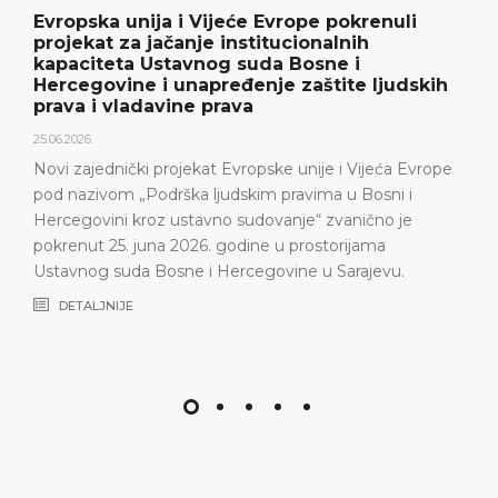
e pokrenuli
Ustavni sud BiH predstavio g
nalnih
rezultate rada i novu publika
sne i
18.05.2026.
štite ljudskih
Ustavni sud Bosne i Hercegovine je 
godine održao konferenciju za medij
predstavljeni relevantna statistika, kl
ije i Vijeća Evrope
Ustavnog suda u 2025. godini, ali i iz
ima u Bosni i
Ustavni sud suočava posljednjih god
“ zvanično je
nepopunjenosti sudijskog sastava
ostorijama
DETALJNIJE
u Sarajevu.