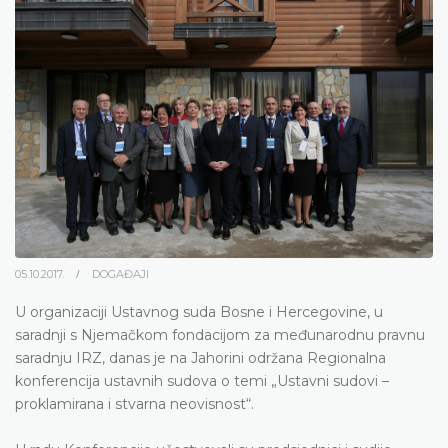
05.10.2017.
DOGAĐAJI
U organizaciji Ustavnog suda Bosne i Hercegovine, u
saradnji s Njemačkom fondacijom za međunarodnu pravnu
saradnju IRZ, danas je na Jahorini održana Regionalna
konferencija ustavnih sudova o temi
„
Ustavni sudovi –
proklamirana i stvarna neovisnost
“.