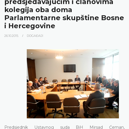
predsjedavajućim i članovima
kolegija oba doma
Parlamentarne skupštine Bosne
i Hercegovine
26.10.2015.
DOGAĐAJI
Predsjednik Ustavnog suda BiH Mirsad Ćeman,