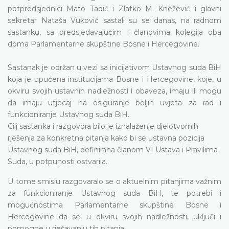
potpredsjednici Mato Tadić i Zlatko M. Knežević i glavni
sekretar Nataša Vuković sastali su se danas, na radnom
sastanku, sa predsjedavajućim i članovima kolegija oba
doma Parlamentarne skupštine Bosne i Hercegovine.
Sastanak je održan u vezi sa inicijativom Ustavnog suda BiH
koja je upućena
institucijama Bosne i Hercegovine, koje, u
okviru svojih ustavnih nadležnosti i obaveza, imaju ili mogu
da imaju utjecaj na osiguranje boljih uvjeta za rad i
funkcioniranje Ustavnog suda BiH.
Cilj sastanka i razgovora bilo je iznalaženje
djelotvornih
rješenja za konkretna pitanja kako bi se ustavna pozicija
Ustavnog suda BiH, definirana članom VI Ustava i Pravilima
Suda, u potpunosti ostvarila.
U tome smislu razgovaralo se o aktuelnim pitanjima važnim
za funkcioniranje Ustavnog suda
BiH
, te potrebi i
mogućnostima Parlamentarne skupštine Bosne i
Hercegovine da se, u okviru svojih nadležnosti, uključi i
pomogne u rješavanju tih pitanja.