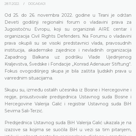
28.11.2022.
DOGAĐAJI
Od 25. do 26. novembra 2022. godine u Tirani je održan
Deveti godišnji regionalni forum o vladavini prava za
Jugoistočnu Evropu, koji su organizirali AIRE centar i
organizacija Civil Rights Defenders. Na Forumu o vladavini
prava okupili su se visoki predstavnici vlada, pravosudnih
institucija, akademske zajednice i nevladinih organizacija
Zapadnog Balkana uz podršku Vlade Ujedinjenog
Kraljevstva, Švedske i Fondacije „Konrad Adenauer Stiftung“.
Fokus ovogodišnjeg skupa je bila zaštita ljudskih prava u
vanrednim situacijama.
Skupu su, između ostalih učesnika iz Bosne i Hercegovine i
regije, prisustvovale predsjednica Ustavnog suda Bosne i
Hercegovine Valerija Galić i registrar Ustavnog suda BiH
Sevima Sali-Terzić.
Predsjednica Ustavnog suda BiH Valerija Galić ukazala je na
izazove sa kojima se suočila BiH u vezi sa tim pitanjem,