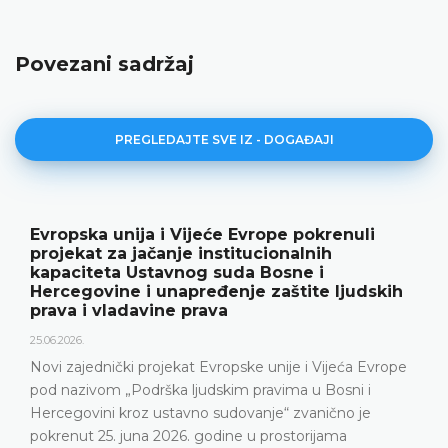
Povezani sadržaj
PREGLEDAJTE SVE IZ - DOGAĐAJI
vropska unija i Vijeće Evrope pokrenuli
U
rojekat za jačanje institucionalnih
r
apaciteta Ustavnog suda Bosne i
18
ercegovine i unapređenje zaštite ljudskih
rava i vladavine prava
U
g
.06.2026.
p
ovi zajednički projekat Evropske unije i Vijeća Evrope
U
od nazivom „Podrška ljudskim pravima u Bosni i
U
ercegovini kroz ustavno sudovanje“ zvanično je
n
okrenut 25. juna 2026. godine u prostorijama