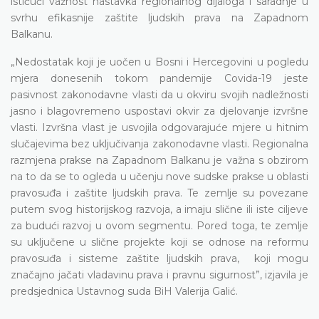
ističući važnost nastavka regionalnog dijaloga i saradnje u
svrhu efikasnije zaštite ljudskih prava na Zapadnom
Balkanu.
„Nedostatak koji je uočen u Bosni i Hercegovini u pogledu
mjera donesenih tokom pandemije Covida-19 jeste
pasivnost zakonodavne vlasti da u okviru svojih nadležnosti
jasno i blagovremeno uspostavi okvir za djelovanje izvršne
vlasti. Izvršna vlast je usvojila odgovarajuće mjere u hitnim
slučajevima bez uključivanja zakonodavne vlasti. Regionalna
razmjena prakse na Zapadnom Balkanu je važna s obzirom
na to da se to ogleda u učenju nove sudske prakse u oblasti
pravosuđa i zaštite ljudskih prava. Te zemlje su povezane
putem svog historijskog razvoja, a imaju slične ili iste ciljeve
za budući razvoj u ovom segmentu. Pored toga, te zemlje
su uključene u slične projekte koji se odnose na reformu
pravosuđa i sisteme zaštite ljudskih prava, koji mogu
značajno jačati vladavinu prava i pravnu sigurnost”, izjavila je
predsjednica Ustavnog suda BiH Valerija Galić.