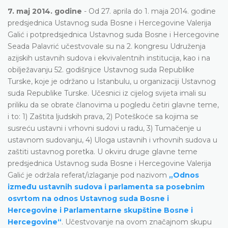
7. maj 2014. godine
- Od 27. aprila do 1. maja 2014. godine
predsjednica Ustavnog suda Bosne i Hercegovine Valerija
Galić i potpredsjednica Ustavnog suda Bosne i Hercegovine
Seada Palavrić učestvovale su na 2. kongresu Udruženja
azijskih ustavnih sudova i ekvivalentnih institucija, kao i na
obilježavanju 52. godišnjice Ustavnog suda Republike
Turske, koje je održano u Istanbulu, u organizaciji Ustavnog
suda Republike Turske. Učesnici iz cijelog svijeta imali su
priliku da se obrate članovima u pogledu četiri glavne teme,
i to: 1) Zaštita ljudskih prava, 2) Poteškoće sa kojima se
susreću ustavni i vrhovni sudovi u radu, 3) Tumačenje u
ustavnom sudovanju, 4) Uloga ustavnih i vrhovnih sudova u
zaštiti ustavnog poretka. U okviru druge glavne teme
predsjednica Ustavnog suda Bosne i Hercegovine Valerija
Galić je održala referat/izlaganje pod nazivom
„Odnos
između ustavnih sudova i parlamenta sa posebnim
osvrtom na odnos Ustavnog suda Bosne i
Hercegovine i Parlamentarne skupštine Bosne i
Hercegovine“
. Učestvovanje na ovom značajnom skupu