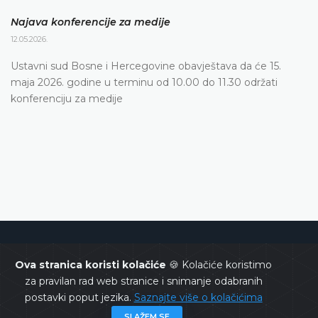
Najava konferencije za medije
12.05.2026.
Ustavni sud Bosne i Hercegovine obavještava da će 15.
maja 2026. godine u terminu od 10.00 do 11.30 održati
konferenciju za medije
Ustavni sud Bosne i Hercegovine
Ova stranica koristi kolačiće
🍪 Kolačiće koristimo
za pravilan rad web stranice i snimanje odabranih
postavki poput jezika.
Saznajte više o kolačićima
SLAŽEM SE