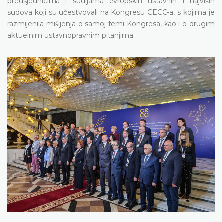
predsjednicima i sudijama evropskih ustavnih i najviših
sudova koji su učestvovali na Kongresu CECC-a, s kojima je
razmijenila mišljenja o samoj temi Kongresa, kao i o drugim
aktuelnim ustavnopravnim pitanjima.