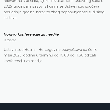
relevantna statistika, ključni rezultati rada Ustavnog suda u
2025. godini, ali i izazovi s kojima se Ustavni sud suočava
posljednjih godina, naročito zbog nepopunjenosti sudijskog
sastava
Najava konferencije za medije
12.05.2026.
Ustavni sud Bosne i Hercegovine obavještava da će 15.
maja 2026. godine u terminu od 10.00 do 11.30 održati
konferenciju za medije