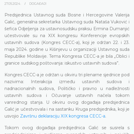
27.05.2024.
DOGAĐAJI
Predsjednica Ustavnog suda Bosne i Hercegovine Valerija
Galić, generalna sekretarka Ustavnog suda Nataša Vuković i
šefica Odjeljenja za ustavnosudsku praksu Ermina Dumanjić
učestvovale su na XIX kongresu Konferencije evropskih
ustavnih sudova (Kongres CECC-a), koji je održan 22. i 23.
maja 2024. godine u Kišinjevu u organizaciji Ustavnog suda
Republike Moldavije. Tema Kongresa CECC-a je bila „Oblici i
granice sudskog poštovanja: iskustvo ustavnih sudova”.
Kongres CECC-a je održan u okviru tri plenarne sjednice pod
nazivima: Interakcija između ustavnih sudova i
nadnacionalnih sudova, Političko i pravno u nadležnosti
ustavnih sudova i Očuvanje ustavnih načela tokom
vanrednog stanja. U okviru ovog događaja predsjednica
Galić je učestvovala i na sastanku Kruga predsjednika, koji je
usvojio
Završnu deklaraciju XIX kongresa CECC-a
.
Tokom ovog događaja predsjednica Galić se susrela s