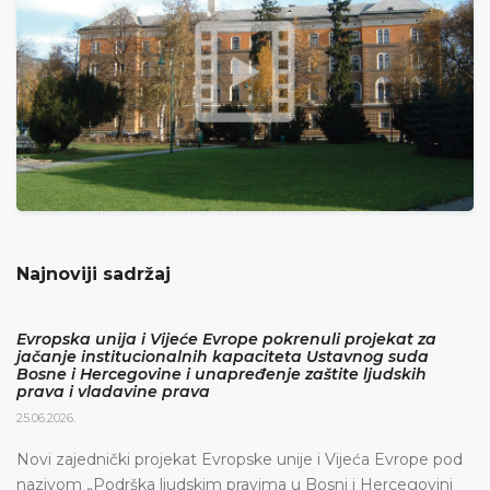
Najnoviji sadržaj
Evropska unija i Vijeće Evrope pokrenuli projekat za
jačanje institucionalnih kapaciteta Ustavnog suda
Bosne i Hercegovine i unapređenje zaštite ljudskih
prava i vladavine prava
25.06.2026.
Novi zajednički projekat Evropske unije i Vijeća Evrope pod
nazivom „Podrška ljudskim pravima u Bosni i Hercegovini