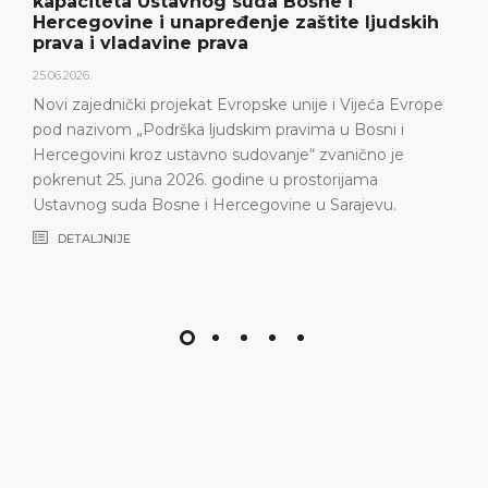
kapaciteta Ustavnog suda Bosne i
Hercegovine i unapređenje zaštite ljudskih
prava i vladavine prava
25.06.2026.
Novi zajednički projekat Evropske unije i Vijeća Evrope
pod nazivom „Podrška ljudskim pravima u Bosni i
Hercegovini kroz ustavno sudovanje“ zvanično je
pokrenut 25. juna 2026. godine u prostorijama
Ustavnog suda Bosne i Hercegovine u Sarajevu.
DETALJNIJE