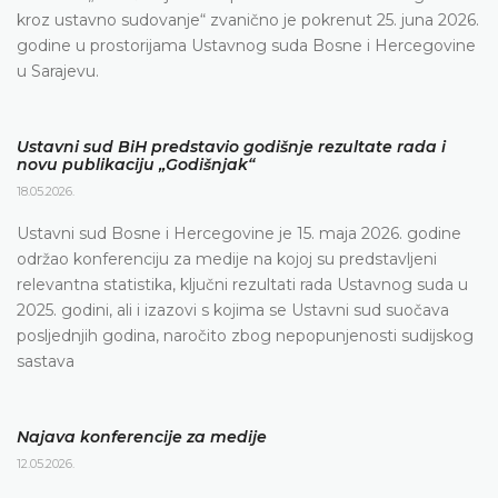
kroz ustavno sudovanje“ zvanično je pokrenut 25. juna 2026.
godine u prostorijama Ustavnog suda Bosne i Hercegovine
u Sarajevu.
Ustavni sud BiH predstavio godišnje rezultate rada i
novu publikaciju „Godišnjak“
18.05.2026.
Ustavni sud Bosne i Hercegovine je 15. maja 2026. godine
održao konferenciju za medije na kojoj su predstavljeni
relevantna statistika, ključni rezultati rada Ustavnog suda u
2025. godini, ali i izazovi s kojima se Ustavni sud suočava
posljednjih godina, naročito zbog nepopunjenosti sudijskog
sastava
Najava konferencije za medije
12.05.2026.