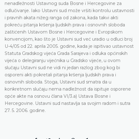
nenadležnosti Ustavnog suda Bosne i Hercegovine za
odlučivanje. Iako Ustavni sud može vršiti kontrolu ustavnosti
i pravnih akata nižeg ranga od zakona, kada takvi akti
pokreću pitanja kršenja ljudskih prava i osnovnih sloboda
zaštićenih Ustavom Bosne i Hercegovine i Evropskom
konvencijom, kao što je Ustavni sud već uradio u odluci broj
U-4/05 od 22. aprila 2005. godine, kada je ispitivao ustavnost
Statuta Gradskog vijeća Grada Sarajeva i odluka općinskih
vijeća o delegiranju vijećnika u Gradsko vijeće, u ovom
slučaju Ustavni sud ne vidi ni jedan razlog zbog kog bi
osporeni akti pokretali pitanja kršenja ljudskih prava i
osnovnih sloboda. Stoga, Ustavni sud smatra da u
konkretnom slučaju nema nadležnost da ispituje osporene
opće akte na osnovu člana VI/3.a) Ustava Bosne i
Hercegovine. Ustavni sud nastavlja sa svojim radom i sutra
27. 5. 2006. godine.