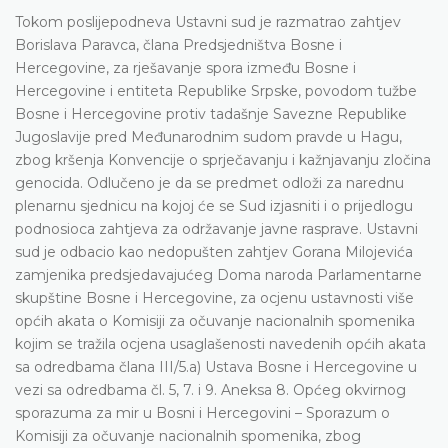
Tokom poslijepodneva Ustavni sud je razmatrao zahtjev
Borislava Paravca, člana Predsjedništva Bosne i
Hercegovine, za rješavanje spora između Bosne i
Hercegovine i entiteta Republike Srpske, povodom tužbe
Bosne i Hercegovine protiv tadašnje Savezne Republike
Jugoslavije pred Međunarodnim sudom pravde u Hagu,
zbog kršenja Konvencije o sprječavanju i kažnjavanju zločina
genocida. Odlučeno je da se predmet odloži za narednu
plenarnu sjednicu na kojoj će se Sud izjasniti i o prijedlogu
podnosioca zahtjeva za održavanje javne rasprave. Ustavni
sud je odbacio kao nedopušten zahtjev Gorana Milojevića
zamjenika predsjedavajućeg Doma naroda Parlamentarne
skupštine Bosne i Hercegovine, za ocjenu ustavnosti više
općih akata o Komisiji za očuvanje nacionalnih spomenika
kojim se tražila ocjena usaglašenosti navedenih općih akata
sa odredbama člana III/5.a) Ustava Bosne i Hercegovine u
vezi sa odredbama čl. 5, 7. i 9. Aneksa 8. Općeg okvirnog
sporazuma za mir u Bosni i Hercegovini – Sporazum o
Komisiji za očuvanje nacionalnih spomenika, zbog