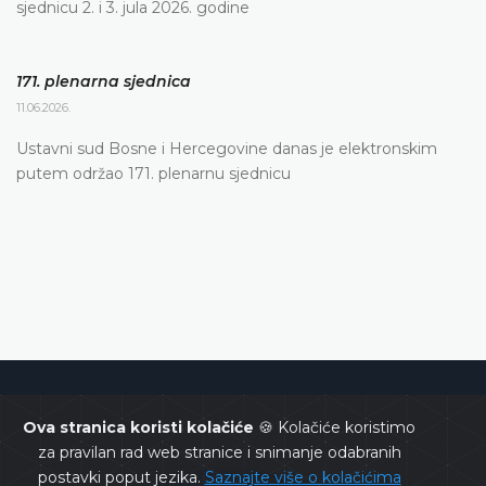
sjednicu 2. i 3. jula 2026. godine
171. plenarna sjednica
11.06.2026.
Ustavni sud Bosne i Hercegovine danas je elektronskim
putem održao 171. plenarnu sjednicu
Ustavni sud Bosne i Hercegovine
Ova stranica koristi kolačiće
🍪 Kolačiće koristimo
za pravilan rad web stranice i snimanje odabranih
postavki poput jezika.
Saznajte više o kolačićima