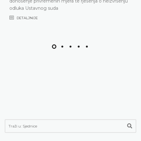
donošenje privremenih mjera te rješenja o neizvršenju
odluka Ustavnog suda
DETALJNIJE