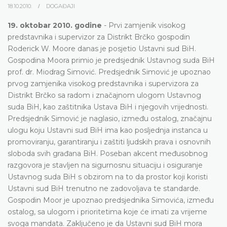
18.10.2010.
DOGAĐAJI
19. oktobar 2010. godine
- Prvi zamjenik visokog
predstavnika i supervizor za Distrikt Brčko gospodin
Roderick W. Moore danas je posjetio Ustavni sud BiH.
Gospodina Moora primio je predsjednik Ustavnog suda BiH
prof. dr. Miodrag Simović. Predsjednik Simović je upoznao
prvog zamjenika visokog predstavnika i supervizora za
Distrikt Brčko sa radom i značajnom ulogom Ustavnog
suda BiH, kao zaštitnika Ustava BiH i njegovih vrijednosti.
Predsjednik Simović je naglasio, između ostalog, značajnu
ulogu koju Ustavni sud BiH ima kao posljednja instanca u
promoviranju, garantiranju i zaštiti ljudskih prava i osnovnih
sloboda svih građana BiH. Poseban akcent međusobnog
razgovora je stavljen na sigurnosnu situaciju i osiguranje
Ustavnog suda BiH s obzirom na to da prostor koji koristi
Ustavni sud BiH trenutno ne zadovoljava te standarde.
Gospodin Moor je upoznao predsjednika Simovića, između
ostalog, sa ulogom i prioritetima koje će imati za vrijeme
svoga mandata. Zaključeno je da Ustavni sud BiH mora