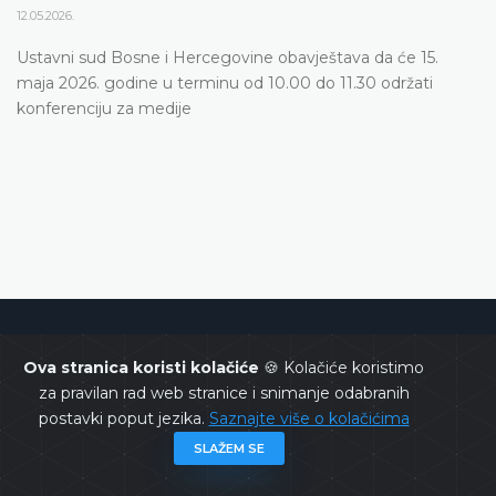
12.05.2026.
Ustavni sud Bosne i Hercegovine obavještava da će 15.
maja 2026. godine u terminu od 10.00 do 11.30 održati
konferenciju za medije
Ustavni sud Bosne i Hercegovine
Ova stranica koristi kolačiće
🍪 Kolačiće koristimo
za pravilan rad web stranice i snimanje odabranih
postavki poput jezika.
Saznajte više o kolačićima
SLAŽEM SE
Copyrights @ 2026
Ustavni sud BiH
Sva prava zadržana.