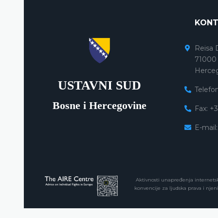
KONT
Reisa 
71000 
Herce
USTAVNI SUD
Telefo
Bosne i Hercegovine
Fax: +
E-mail
Aktivnosti unapređenja internets
konvencije za ljudska prava i njeni