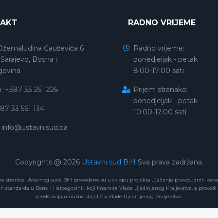
AKT
RADNO VRIJEME
Džemaludina Čauševića 6
Radno vrijeme:
Sarajevo, Bosna i
ponedjeljak - petak
govina
8:00-17:00 sati
n: +387 33 251 226
Prijem stranaka:
ponedjeljak - petak
387 33 561 134
10:00-12:00 sati
:
info@ustavnisud.ba
Copyrights @ 2026
Ustavni sud BiH
Sva prava zadržana.
ke stranice Ustavnog suda BiH provedene su u sklopu projekta „Jačanje pravosudnih kap
h standarda u Bosni i Hercegovini“, koji finansira Vlada Ujedinjenog Kraljevstva, a provodi
predstavljaju nužno stajališta Vlade Ujedinjenog Kraljevstva.