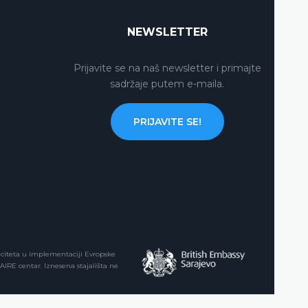
NEWSLETTER
Prijavite se na naš newsletter i primajte
sadržaje putem e-maila.
PRIJAVITE SE!
aciteta u implementaciji Evropske
 AIRE centar. Iznesena stajališta ne