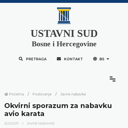
USTAVNI SUD
Bosne i Hercegovine
PRETRAGA
KONTAKT
BS
Početna
Poslovanje
Javne nabavke
Okvirni sporazum za nabavku
avio karata
02.03.2017.
JAVNE NABAVKE