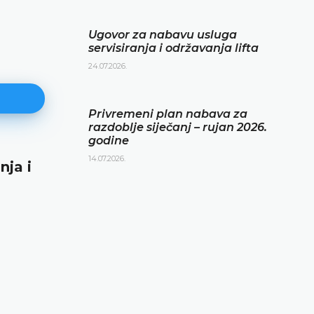
Ugovor za nabavu usluga
servisiranja i održavanja lifta
24.07.2026.
Privremeni plan nabava za
razdoblje siječanj – rujan 2026.
godine
14.07.2026.
nja i
Privremeni plan nabava za razd
siječanj – rujan 2026. godine
14.07.2026.
DETALJNIJE