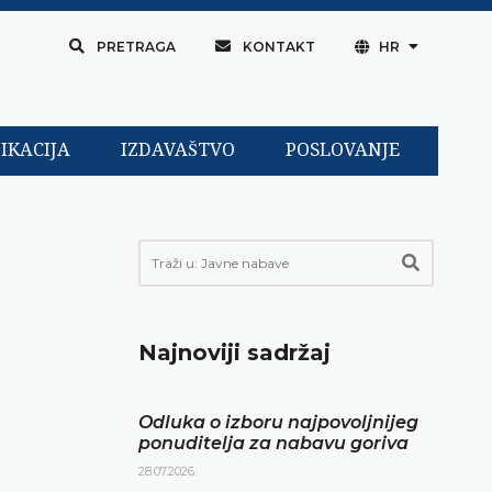
PRETRAGA
KONTAKT
HR
IKACIJA
IZDAVAŠTVO
POSLOVANJE
Najnoviji sadržaj
Odluka o izboru najpovoljnijeg
ponuditelja za nabavu goriva
28.07.2026.