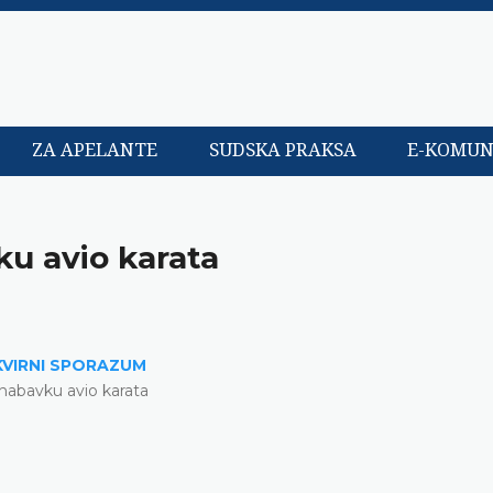
ZA APELANTE
SUDSKA PRAKSA
E-KOMUN
u avio karata
VIRNI SPORAZUM
nabavku avio karata