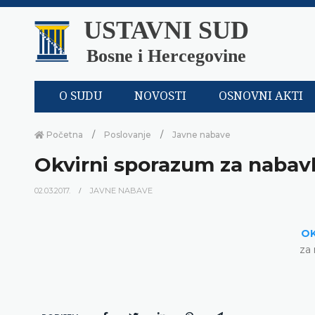
USTAVNI SUD
Bosne i Hercegovine
O SUDU
NOVOSTI
OSNOVNI AKTI
Početna
Poslovanje
Javne nabave
Okvirni sporazum za nabavk
02.03.2017.
JAVNE NABAVE
OK
za 