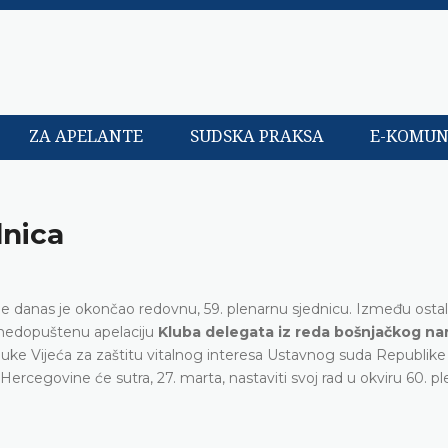
ZA APELANTE
SUDSKA PRAKSA
E-KOMUN
dnica
e danas je okončao redovnu, 59. plenarnu sjednicu. Između ostal
nedopuštenu apelaciju
Kluba delegata iz reda bošnjačkog na
uke Vijeća za zaštitu vitalnog interesa Ustavnog suda Republike
Hercegovine će sutra, 27. marta, nastaviti svoj rad u okviru 60. p