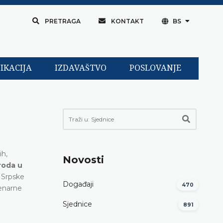
PRETRAGA
KONTAKT
BS
IKACIJA
IZDAVAŠTVO
POSLOVANJE
ih,
Novosti
roda u
 Srpske
Događaji
470
lenarne
Sjednice
891