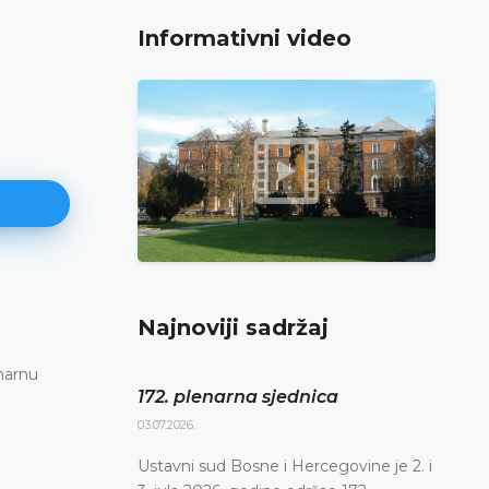
Informativni video
171. plenarna sjednica
Najnoviji sadržaj
11.06.2026.
narnu
Ustavni sud Bosne i Hercegovine danas je elekt
172. plenarna sjednica
putem održao 171. plenarnu sjednicu
03.07.2026.
DETALJNIJE
Ustavni sud Bosne i Hercegovine je 2. i