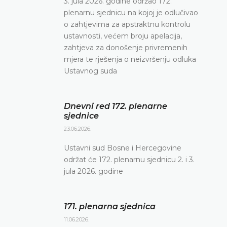
3. jula 2026. godine održao 172.
plenarnu sjednicu na kojoj je odlučivao
o zahtjevima za apstraktnu kontrolu
ustavnosti, većem broju apelacija,
zahtjeva za donošenje privremenih
mjera te rješenja o neizvršenju odluka
Ustavnog suda
Dnevni red 172. plenarne
sjednice
23.06.2026.
Ustavni sud Bosne i Hercegovine
održat će 172. plenarnu sjednicu 2. i 3.
jula 2026. godine
171. plenarna sjednica
11.06.2026.