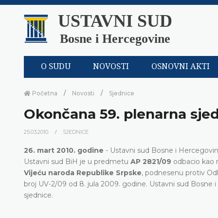
USTAVNI SUD
Bosne i Hercegovine
O SUDU
NOVOSTI
OSNOVNI AKTI
Početna
Novosti
Sjednice
Okončana 59. plenarna sje
25.03.2010.
SJEDNICE
26. mart 2010. godine
- Ustavni sud Bosne i Hercegovin
Ustavni sud BiH je u predmetu
AP 2821/09
odbacio kao 
Vijeću naroda Republike Srpske
, podnesenu protiv Odl
broj UV-2/09 od 8. jula 2009. godine. Ustavni sud Bosne i 
sjednice.