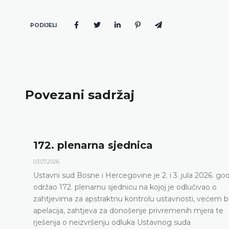
PODIJELI
Povezani sadržaj
172. plenarna sjednica
03.07.2026.
Ustavni sud Bosne i Hercegovine je 2. i 3. jula 2026. go
održao 172. plenarnu sjednicu na kojoj je odlučivao o
zahtjevima za apstraktnu kontrolu ustavnosti, većem b
apelacija, zahtjeva za donošenje privremenih mjera te
rješenja o neizvršenju odluka Ustavnog suda