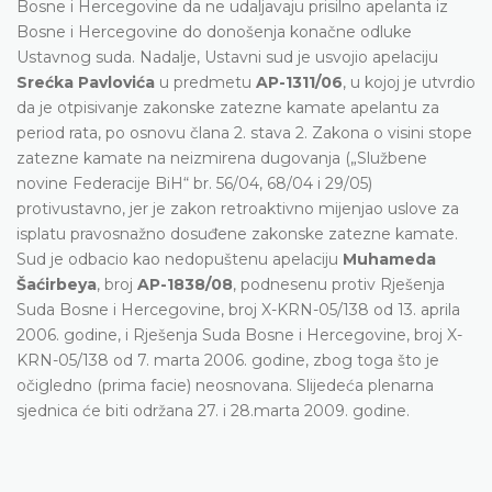
Bosne i Hercegovine da ne udaljavaju prisilno apelanta iz
Bosne i Hercegovine do donošenja konačne odluke
Ustavnog suda. Nadalje, Ustavni sud je usvojio apelaciju
Srećka Pavlovića
u predmetu
AP-1311/06
, u kojoj je utvrdio
da je otpisivanje zakonske zatezne kamate apelantu za
period rata, po osnovu člana 2. stava 2. Zakona o visini stope
zatezne kamate na neizmirena dugovanja („Službene
novine Federacije BiH“ br. 56/04, 68/04 i 29/05)
protivustavno, jer je zakon retroaktivno mijenjao uslove za
isplatu pravosnažno dosuđene zakonske zatezne kamate.
Sud je odbacio kao nedopuštenu apelaciju
Muhameda
Šaćirbeya
, broj
AP-1838/08
, podnesenu protiv Rješenja
Suda Bosne i Hercegovine, broj X-KRN-05/138 od 13. aprila
2006. godine, i Rješenja Suda Bosne i Hercegovine, broj X-
KRN-05/138 od 7. marta 2006. godine, zbog toga što je
očigledno (prima facie) neosnovana. Slijedeća plenarna
sjednica će biti održana 27. i 28.marta 2009. godine.