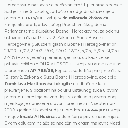
Hercegovine nastavio sa održavanjem 51. plenarne sjednice.
Sud je, između ostalog, odlučio da odgodi odlučivanje u
predmetu
U-16/08
– zahtjev
dr. Milorada Živkovića
,
zamjenika predsjedavajućeg Predstavničkog doma
Parlamentarne skupštine Bosne i Hercegovine, za ocjenu
ustavnosti člana 13. stav 2. Zakona o Sudu Bosne i
Hercegovine („Službeni glasnik Bosne i Hercegovine“ br.
29/00, 16/02, 24/02, 3/03, 37/03, 42/03, 4/04, 35/04, 61/04 i
32/07) – za slijedeću plenarnu sjednicu, do kada će se
pribaviti mišljenje OHR-a i OSCE-a u svojstvu amicus curiae.
U predmetu
AP-785/08
, koji se takođe tiče primjene člana
13. stav 2. Zakona o Sudu Bosne i Hercegovine, apelacije
Tomislava Martinovića i drugih
su odbačene kao
preuranjene. S obzirom na odluku Ustavnog suda u ovom
predmetu, prestaje pravno dejstvo odluke o privremenoj
mjeri koja je donesena u ovom predmetu 17. septembra
2008. godine. Ustavni sud je u predmetu
AP-41/09
usvojio
zahtjev
Imada Al Husina
za donošenje privremene mjere.
Ovom odlukom nalaže se nadležnim organima javne vlasti