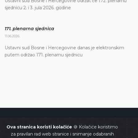
Ustavni sud Bosne i Hercegovine održat će 172. plenarnu
sjednicu 2. i 3. jula 2026. godine
171. plenarna sjednica
11.06.2026.
Ustavni sud Bosne i Hercegovine danas je elektronskim
putem održao 171. plenarnu sjednicu
Ustavni sud Bosne i Hercegovine
Ova stranica koristi kolačiće
🍪 Kolačiće koristimo
za pravilan rad web stranice i snimanje odabranih