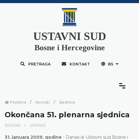
USTAVNI SUD
Bosne i Hercegovine
PRETRAGA
KONTAKT
BS
Početna
Novosti
Sjednice
Okončana 51. plenarna sjednica
30.01.2009.
SJEDNICE
31. januara 2009. godine
- Danas je Ustavni sud Bosne i