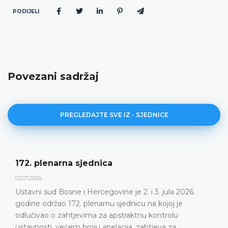
PODIJELI
Povezani sadržaj
PREGLEDAJTE SVE IZ - SJEDNICE
172. plenarna sjednica
03.07.2026.
Ustavni sud Bosne i Hercegovine je 2. i 3. jula 2026.
godine održao 172. plenarnu sjednicu na kojoj je
odlučivao o zahtjevima za apstraktnu kontrolu
ustavnosti, većem broju apelacija, zahtjeva za