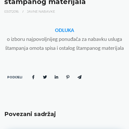
štampanog materijala
03.07.2016.
JAVNE NABAVKE
ODLUKA
o izboru najpovoljnijeg ponuđača za nabavku usluga
štampanja omota spisa i ostalog štampanog materijala
PODIJELI
Povezani sadržaj