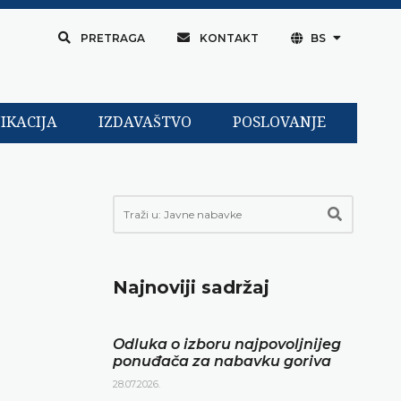
PRETRAGA
KONTAKT
BS
IKACIJA
IZDAVAŠTVO
POSLOVANJE
Najnoviji sadržaj
Odluka o izboru najpovoljnijeg
ponuđača za nabavku goriva
28.07.2026.