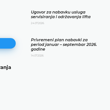
Ugovor za nabavku usluga
servisiranja i održavanja lifta
24.07.2026.
Privremeni plan nabavki za
period januar – septembar 2026.
godine
14.07.2026.
ranja
Privremeni plan nabavki za per
januar – septembar 2026. godin
14.07.2026.
DETALJNIJE