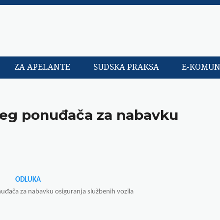
ZA APELANTE
SUDSKA PRAKSA
E-KOMUN
nieg ponuđača za nabavku
ODLUKA
nuđača za nabavku osiguranja službenih vozila