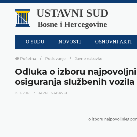
USTAVNI SUD
Bosne i Hercegovine
O SUDU
NOVOSTI
OSNOVNI AKTI
Početna
Poslovanje
Javne nabavke
Odluka o izboru najpovolj
osiguranja službenih vozila
15.02.2017.
JAVNE NABAVKE
o izboru najpovoljnieg po