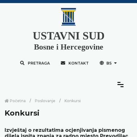
USTAVNI SUD
Bosne i Hercegovine
PRETRAGA
KONTAKT
BS
Početna
Poslovanje
Konkursi
Konkursi
Izvještaj o rezultatima ocjenjivanja pismenog
dijela ispita znanja za radno mjesto Prevodilac