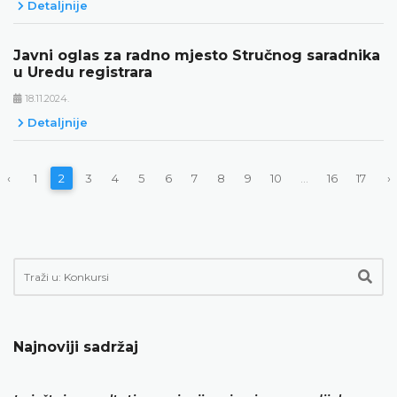
Detaljnije
Javni oglas za radno mjesto Stručnog saradnika
u Uredu registrara
18.11.2024.
Detaljnije
‹
1
2
3
4
5
6
7
8
9
10
...
16
17
›
Najnoviji sadržaj