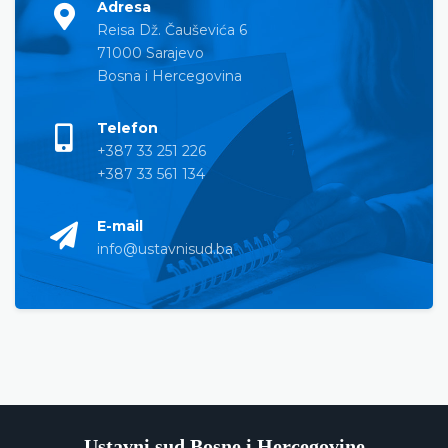
Adresa
Reisa Dž. Čauševića 6
71000 Sarajevo
Bosna i Hercegovina
Telefon
+387 33 251 226
+387 33 561 134
E-mail
info@ustavnisud.ba
Ustavni sud Bosne i Hercegovine