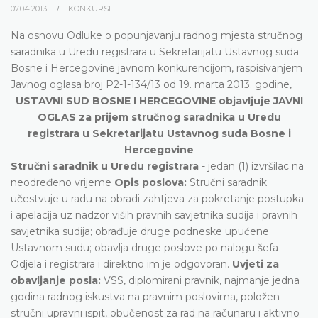
07.04.2013.
KONKURSI
Na osnovu Odluke o popunjavanju radnog mjesta stručnog
saradnika u Uredu registrara u Sekretarijatu Ustavnog suda
Bosne i Hercegovine javnom konkurencijom, raspisivanjem
Javnog oglasa broj P2-1-134/13 od 19. marta 2013. godine,
USTAVNI SUD BOSNE I HERCEGOVINE objavljuje JAVNI
OGLAS za prijem stručnog saradnika u Uredu
registrara u Sekretarijatu Ustavnog suda Bosne i
Hercegovine
Stručni saradnik u Uredu registrara
- jedan (1) izvršilac na
neodređeno vrijeme
Opis poslova:
Stručni saradnik
učestvuje u radu na obradi zahtjeva za pokretanje postupka
i apelacija uz nadzor viših pravnih savjetnika sudija i pravnih
savjetnika sudija; obrađuje druge podneske upućene
Ustavnom sudu; obavlja druge poslove po nalogu šefa
Odjela i registrara i direktno im je odgovoran.
Uvjeti za
obavljanje posla:
VSS, diplomirani pravnik, najmanje jedna
godina radnog iskustva na pravnim poslovima, položen
stručni upravni ispit, obučenost za rad na računaru i aktivno