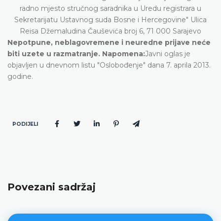
radno mjesto stručnog saradnika u Uredu registrara u
Sekretarijatu Ustavnog suda Bosne i Hercegovine" Ulica
Reisa Džemaludina Čauševića broj 6, 71 000 Sarajevo
Nepotpune, neblagovremene i neuredne prijave neće
biti uzete u razmatranje.
Napomena:
Javni oglas je
objavljen u dnevnom listu "Oslobođenje" dana 7. aprila 2013.
godine.
PODIJELI
Povezani sadržaj