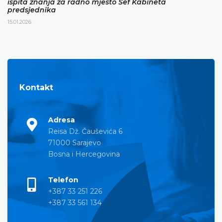
ispita znanja za radno mjesto Šef Kabineta
predsjednika
15.01.2026.
Kontakt
Adresa
Reisa Dž. Čauševića 6
71000 Sarajevo
Bosna i Hercegovina
Telefon
+387 33 251 226
+387 33 561 134