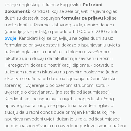
znanje engleskog ili francuskog jezika.
Potrebni
dokumenti:
Kandidati koji se žele prijaviti na javni oglas
dužni su dostaviti popunjen
formular za prijavu
koji se
može dobiti u Pisarnici Ustavnog suda, radnim danom
(ponedjeljak – petak), u periodu od 10.00 do 12.00 sati ili
ovdje
. Kandidati koji se prijavljuju na oglas dužni su uz
formular za prijavu dostaviti dokaze o ispunjavanju uvjeta
traženih oglasom, a naročito: • diplomu o završenom
fakultetu, a u slučaju da fakultet nije završen u Bosni i
Hercegovini dokaz o nostrifikaciji diplome, • potvrdu o
traženom radnom iskustvu na pravnim poslovima (radno
iskustvo se računa od datuma stjecanja tražene školske
spreme), • uvjerenje o položenom stručnom ispitu, •
uvjerenje o državljanstvu (ne starije od šest mjeseci).
Kandidati koji ne ispunjavaju uvjet u pogledu stručnog
upravnog ispita mogu se prijaviti na navedeni oglas. U
slučaju da u radni odnos bude primljen kandidat koji ne
ispunjava navedeni uvjet, dužan je u roku od šest mjeseci
od dana raspoređivanja na navedene poslove ispuniti traženi