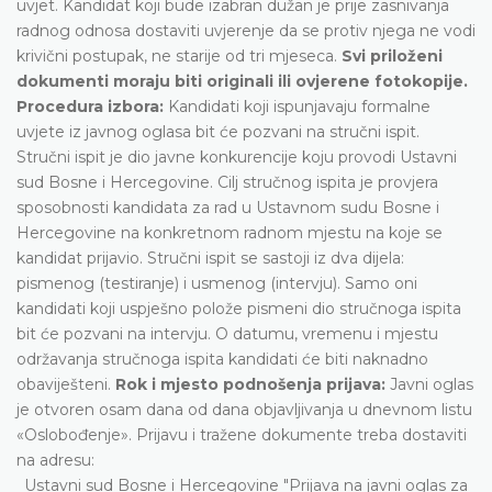
uvjet. Kandidat koji bude izabran dužan je prije zasnivanja
radnog odnosa dostaviti uvjerenje da se protiv njega ne vodi
krivični postupak, ne starije od tri mjeseca.
Svi priloženi
dokumenti moraju biti originali ili ovjerene fotokopije.
Procedura izbora:
Kandidati koji ispunjavaju formalne
uvjete iz javnog oglasa bit će pozvani na stručni ispit.
Stručni ispit je dio javne konkurencije koju provodi Ustavni
sud Bosne i Hercegovine. Cilj stručnog ispita je provjera
sposobnosti kandidata za rad u Ustavnom sudu Bosne i
Hercegovine na konkretnom radnom mjestu na koje se
kandidat prijavio. Stručni ispit se sastoji iz dva dijela:
pismenog (testiranje) i usmenog (intervju). Samo oni
kandidati koji uspješno polože pismeni dio stručnoga ispita
bit će pozvani na intervju. O datumu, vremenu i mjestu
održavanja stručnoga ispita kandidati će biti naknadno
obaviješteni.
Rok i mjesto podnošenja prijava:
Javni oglas
je otvoren osam dana od dana objavljivanja u dnevnom listu
«Oslobođenje». Prijavu i tražene dokumente treba dostaviti
na adresu:
Ustavni sud Bosne i Hercegovine "Prijava na javni oglas za