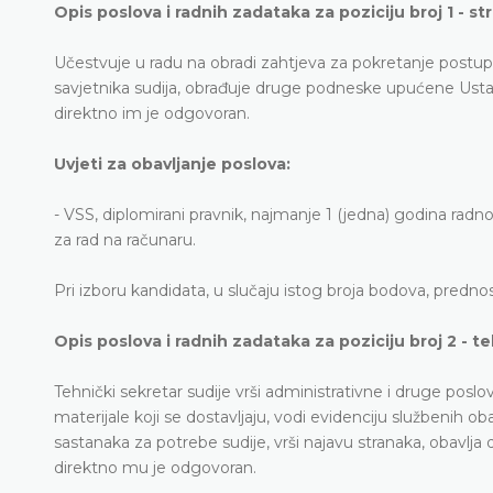
Opis poslova i radnih zadataka za poziciju broj 1 - st
Učestvuje u radu na obradi zahtjeva za pokretanje postupka 
savjetnika sudija, obrađuje druge podneske upućene Ustav
direktno im je odgovoran.
Uvjeti za obavljanje poslova:
- VSS, diplomirani pravnik, najmanje 1 (jedna) godina radn
za rad na računaru.
Pri izboru kandidata, u slučaju istog broja bodova, predn
Opis poslova i radnih zadataka za poziciju broj 2 - te
Tehnički sekretar sudije vrši administrativne i druge posl
materijale koji se dostavljaju, vodi evidenciju službenih o
sastanaka za potrebe sudije, vrši najavu stranaka, obavlja 
direktno mu je odgovoran.