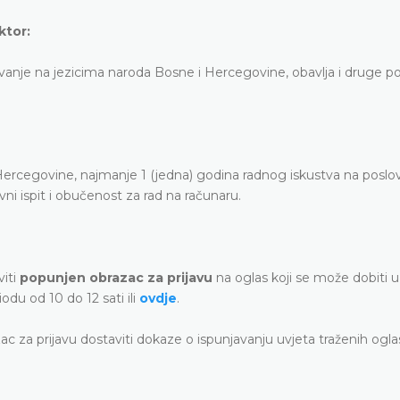
ktor:
vljivanje na jezicima naroda Bosne i Hercegovine, obavlja i druge p
 i Hercegovine, najmanje 1 (jedna) godina radnog iskustva na posl
vni ispit i obučenost za rad na računaru.
viti
popunjen obrazac za prijavu
na oglas koji se može dobiti u
du od 10 do 12 sati ili
ovdje
.
azac za prijavu dostaviti dokaze o ispunjavanju uvjeta traženih ogl