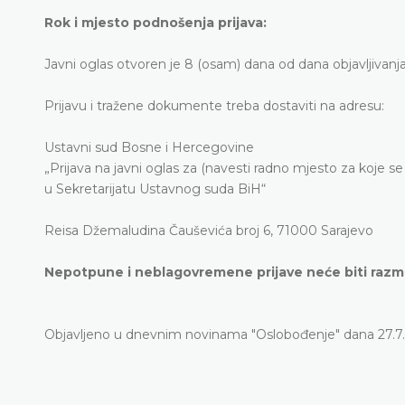
Rok i mjesto podnošenja prijava:
Javni oglas otvoren je 8 (osam) dana od dana objavljivan
Prijavu i tražene dokumente treba dostaviti na adresu:
Ustavni sud Bosne i Hercegovine
„Prijava na javni oglas za (navesti radno mjesto za koje se p
u Sekretarijatu Ustavnog suda BiH“
Reisa Džemaludina Čauševića broj 6, 71000 Sarajevo
Nepotpune i neblagovremene prijave neće biti razm
Objavljeno u dnevnim novinama "Oslobođenje" dana 27.7.