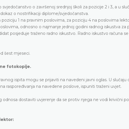
svjedočanstvo o završenoj srednjoj školi za pozicije 2 i 3, a u slu
 dokaz o nostrifikaciji diplome/svjedočanstva.
a poziciju 1 na pravnim poslovima, za poziciju 4 na poslovima lekto
im poslovima, odnosno o najmanje jednoj godini radnog iskustva za p
ndidat posjeduje traženo radno iskustvo. Radno iskustvo računa se
 od šest mjeseci.
ene fotokopije.
avnog ispita mogu se prijaviti na navedeni javni oglas. U slučaju
na raspoređivanja na navedene poslove, ispuniti traženi uvjet.
g odnosa dostaviti uvjerenje da se protiv njega ne vodi krivični p
lektor: