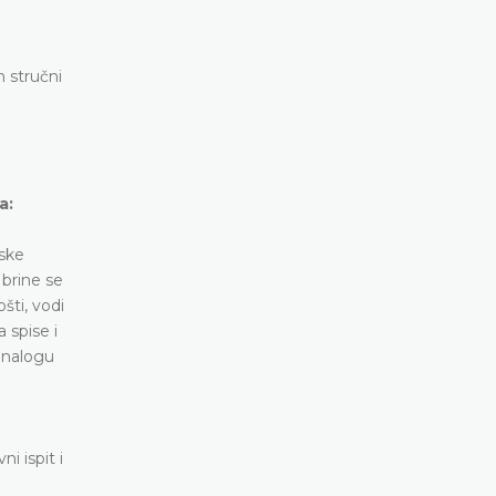
n stručni
a:
dske
 brine se
šti, vodi
 spise i
o nalogu
i ispit i