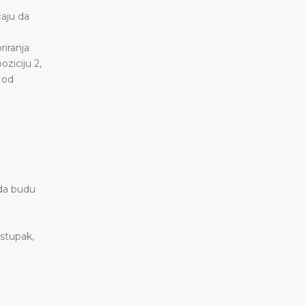
čaju da
riranja
oziciju 2,
 od
 da budu
ostupak,