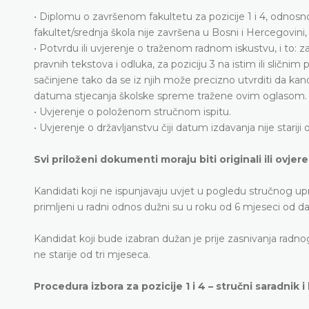
• Diplomu o završenom fakultetu za pozicije 1 i 4, odnosno 
fakultet/srednja škola nije završena u Bosni i Hercegovini,
• Potvrdu ili uvjerenje o traženom radnom iskustvu, i to: z
pravnih tekstova i odluka, za poziciju 3 na istim ili sličn
sačinjene tako da se iz njih može precizno utvrditi da ka
datuma stjecanja školske spreme tražene ovim oglasom.
• Uvjerenje o položenom stručnom ispitu.
• Uvjerenje o državljanstvu čiji datum izdavanja nije stariji
Svi priloženi dokumenti moraju biti originali ili ovjer
Kandidati koji ne ispunjavaju uvjet u pogledu stručnog upr
primljeni u radni odnos dužni su u roku od 6 mjeseci od da
Kandidat koji bude izabran dužan je prije zasnivanja radno
ne starije od tri mjeseca.
Procedura izbora za pozicije 1 i 4 – stručni saradnik i 