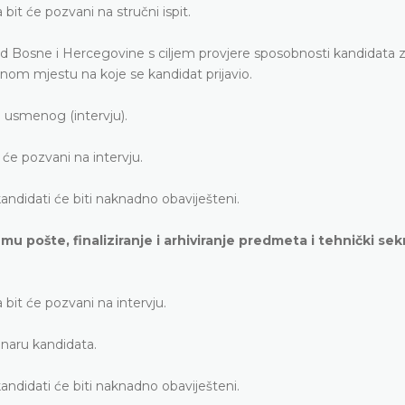
bit će pozvani na stručni ispit.
sud Bosne i Hercegovine s ciljem provjere sposobnosti kandidata z
m mjestu na koje se kandidat prijavio.
 i usmenog (intervju).
 će pozvani na intervju.
ndidati će biti naknadno obaviješteni.
mu pošte, finaliziranje i arhiviranje predmeta i tehnički sek
 bit će pozvani na intervju.
unaru kandidata.
ndidati će biti naknadno obaviješteni.