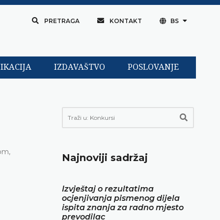
PRETRAGA
KONTAKT
BS
IKACIJA
IZDAVAŠTVO
POSLOVANJE
om,
Najnoviji sadržaj
Izvještaj o rezultatima
ocjenjivanja pismenog dijela
ispita znanja za radno mjesto
prevodilac