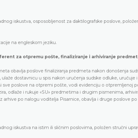
adnog iskustva, osposobljenost za daktilografske poslove, polože
cije na engleskom jeziku.
eferent za otpremu pošte, finaliziranje i arhiviranje predmet
edmeta obavlja poslove finaliziranja predmeta nakon donošenja su
a, ulaže dostavnicu u spis nakon uručenja sudske odluke, uručuje i
ši sve poslove na otpremi pošte, vodi evidenciju o otpremljenoj po
tizira, odlaže i rukuje «SU» predmetima i drugim pismenima, arhivira
 iz arhive po nalogu voditelja Pisarnice, obavlja i druge poslove p
nog iskustva na istim ili sličnim poslovima, položen stručni upravn