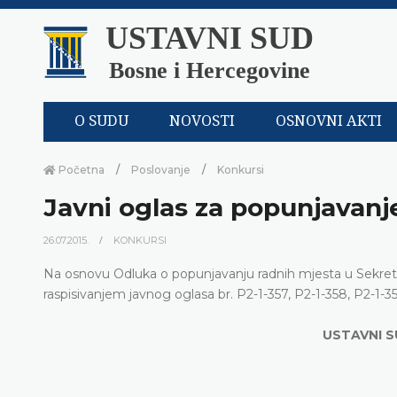
USTAVNI SUD
Bosne i Hercegovine
O SUDU
NOVOSTI
OSNOVNI AKTI
Početna
Poslovanje
Konkursi
Javni oglas za popunjavanje
26.07.2015.
KONKURSI
Na osnovu Odluka o popunjavanju radnih mjesta u Sekre
raspisivanjem javnog oglasa br. P2-1-357, P2-1-358, P2-1-35
USTAVNI S