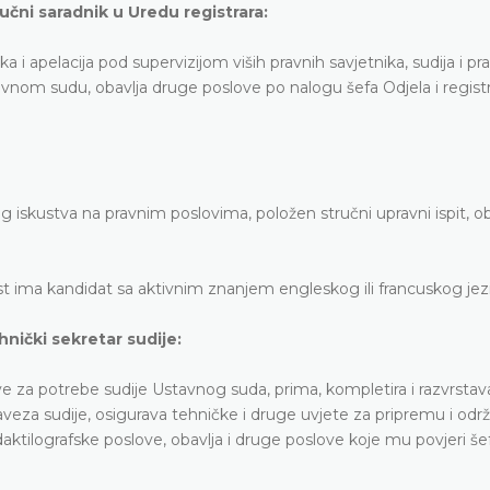
ručni saradnik u Uredu registrara:
i apelacija pod supervizijom viših pravnih savjetnika, sudija i pr
nom sudu, obavlja druge poslove po nalogu šefa Odjela i registra
og iskustva na pravnim poslovima, položen stručni upravni ispit, 
ost ima kandidat sa aktivnim znanjem engleskog ili francuskog jez
hnički sekretar sudije:
ove za potrebe sudije Ustavnog suda, prima, kompletira i razvrstav
baveza sudije, osigurava tehničke i druge uvjete za pripremu i odr
daktilografske poslove, obavlja i druge poslove koje mu povjeri šef