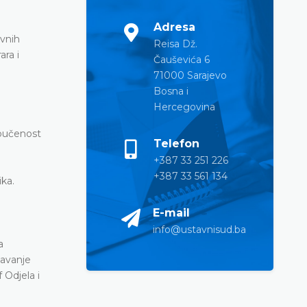
Adresa
avnih
Reisa Dž.
ra i
Čauševića 6
71000 Sarajevo
Bosna i
Hercegovina
obučenost
Telefon
+387 33 251 226
+387 33 561 134
ika.
E-mail
info@ustavnisud.ba
a
žavanje
 Odjela i