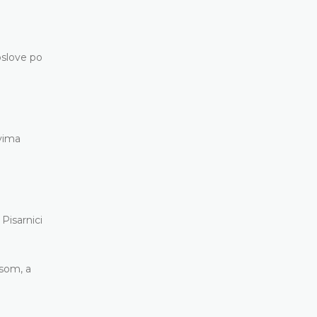
oslove po
ovima
 Pisarnici
asom, a