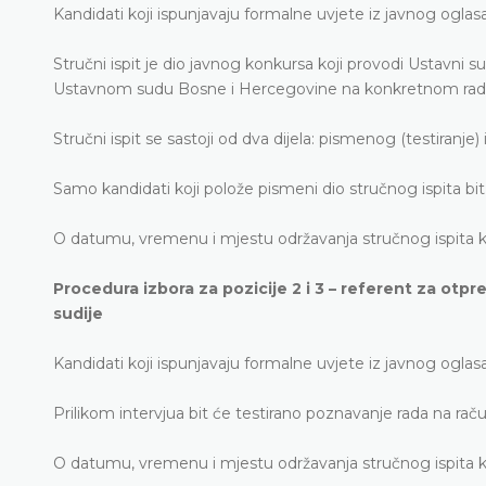
Kandidati koji ispunjavaju formalne uvjete iz javnog oglasa 
Stručni ispit je dio javnog konkursa koji provodi Ustavni 
Ustavnom sudu Bosne i Hercegovine na konkretnom radno
Stručni ispit se sastoji od dva dijela: pismenog (testiranje)
Samo kandidati koji polože pismeni dio stručnog ispita bit
O datumu, vremenu i mjestu održavanja stručnog ispita ka
Procedura izbora za pozicije 2 i 3 – referent za otpre
sudije
Kandidati koji ispunjavaju formalne uvjete iz javnog oglasa
Prilikom intervjua bit će testirano poznavanje rada na rač
O datumu, vremenu i mjestu održavanja stručnog ispita ka