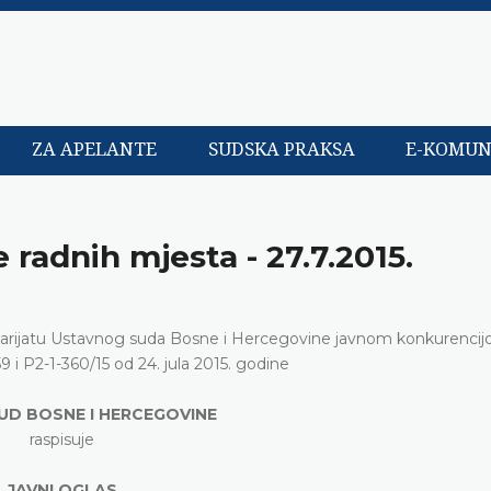
ZA APELANTE
SUDSKA PRAKSA
E-KOMUN
 radnih mjesta - 27.7.2015.
tarijatu Ustavnog suda Bosne i Hercegovine javnom konkurencij
9 i P2-1-360/15 od 24. jula 2015. godine
UD BOSNE I HERCEGOVINE
raspisuje
JAVNI OGLAS