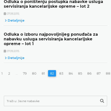
Odluka o poništenju postupka nabavke usluga
servisiranja kancelarijske opreme – lot 2
07.09.2015.
Detaljnije
Odluka o izboru najpovoljnijeg ponuđača za
nabavku usluga servisiranja kancelarijske
opreme – lot 1
07.09.2015.
Detaljnije
1
2
...
79
80
81
82
83
84
85
86
87
88