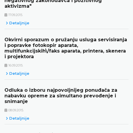
negativnog zakonodavca i pozitivnog
aktivizma"
17.09.2015.
Detaljnije
Okvirni sporazum o pružanju usluga servisiranja
i popravke fotokopir aparata,
multifunkcijskih\/faks aparata, printera, skenera
i projektora
16.09.2015.
Detaljnije
Odluka o izboru najpovoljnijeg ponuđača za
nabavku opreme za simultano prevođenje i
snimanje
08.09.2015.
Detaljnije