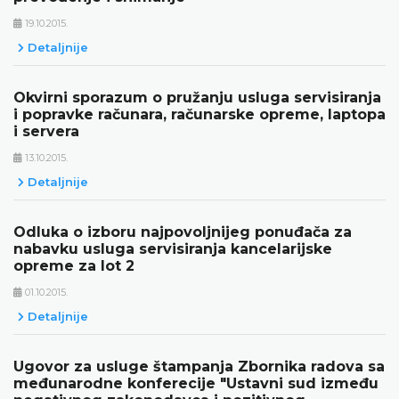
19.10.2015.
Detaljnije
Okvirni sporazum o pružanju usluga servisiranja
i popravke računara, računarske opreme, laptopa
i servera
13.10.2015.
Detaljnije
Odluka o izboru najpovoljnijeg ponuđača za
nabavku usluga servisiranja kancelarijske
opreme za lot 2
01.10.2015.
Detaljnije
Ugovor za usluge štampanja Zbornika radova sa
međunarodne konferecije "Ustavni sud između