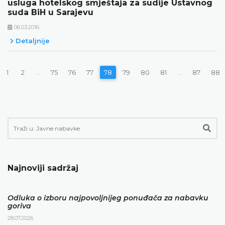
usluga hotelskog smještaja za sudije Ustavnog
suda BiH u Sarajevu
06.03.2016.
Detaljnije
1
2
...
75
76
77
78
79
80
81
...
87
88
Najnoviji sadržaj
Odluka o izboru najpovoljnijeg ponuđača za nabavku
goriva
28.07.2026.