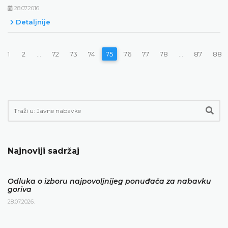
28.07.2016.
Detaljnije
1
2
...
72
73
74
75
76
77
78
...
87
88
Najnoviji sadržaj
Odluka o izboru najpovoljnijeg ponuđača za nabavku
goriva
28.07.2026.