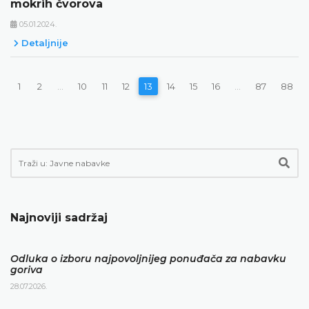
mokrih čvorova
05.01.2024.
Detaljnije
1
2
...
10
11
12
13
14
15
16
...
87
88
Najnoviji sadržaj
Odluka o izboru najpovoljnijeg ponuđača za nabavku
goriva
28.07.2026.