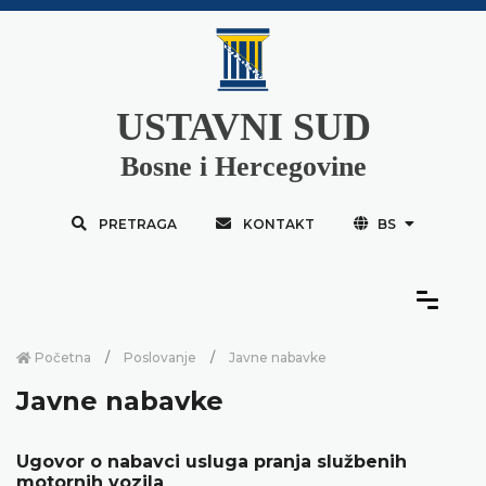
USTAVNI SUD
Bosne i Hercegovine
PRETRAGA
KONTAKT
BS
Početna
Poslovanje
Javne nabavke
Javne nabavke
Ugovor o nabavci usluga pranja službenih
motornih vozila