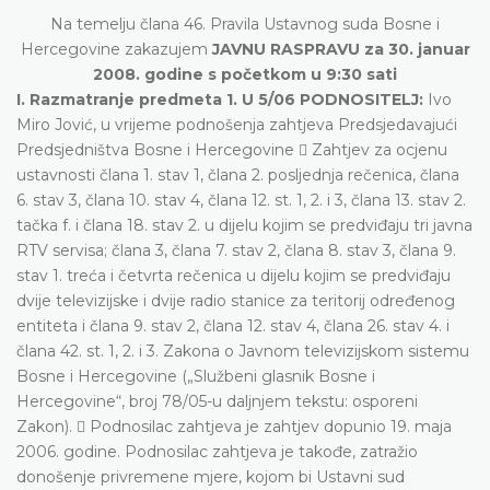
Na temelju člana 46. Pravila Ustavnog suda Bosne i
Hercegovine zakazujem
JAVNU RASPRAVU za 30. januar
2008. godine s početkom u 9:30 sati
I. Razmatranje predmeta 1. U 5/06 PODNOSITELJ:
Ivo
Miro Jović, u vrijeme podnošenja zahtjeva Predsjedavajući
Predsjedništva Bosne i Hercegovine  Zahtjev za ocjenu
ustavnosti člana 1. stav 1, člana 2. posljednja rečenica, člana
6. stav 3, člana 10. stav 4, člana 12. st. 1, 2. i 3, člana 13. stav 2.
tačka f. i člana 18. stav 2. u dijelu kojim se predviđaju tri javna
RTV servisa; člana 3, člana 7. stav 2, člana 8. stav 3, člana 9.
stav 1. treća i četvrta rečenica u dijelu kojim se predviđaju
dvije televizijske i dvije radio stanice za teritorij određenog
entiteta i člana 9. stav 2, člana 12. stav 4, člana 26. stav 4. i
člana 42. st. 1, 2. i 3. Zakona o Javnom televizijskom sistemu
Bosne i Hercegovine („Službeni glasnik Bosne i
Hercegovine“, broj 78/05-u daljnjem tekstu: osporeni
Zakon).  Podnosilac zahtjeva je zahtjev dopunio 19. maja
2006. godine. Podnosilac zahtjeva je takođe, zatražio
donošenje privremene mjere, kojom bi Ustavni sud