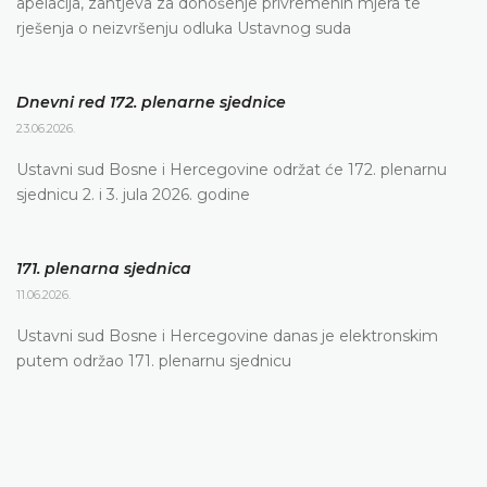
apelacija, zahtjeva za donošenje privremenih mjera te
rješenja o neizvršenju odluka Ustavnog suda
Dnevni red 172. plenarne sjednice
23.06.2026.
Ustavni sud Bosne i Hercegovine održat će 172. plenarnu
sjednicu 2. i 3. jula 2026. godine
171. plenarna sjednica
11.06.2026.
Ustavni sud Bosne i Hercegovine danas je elektronskim
putem održao 171. plenarnu sjednicu