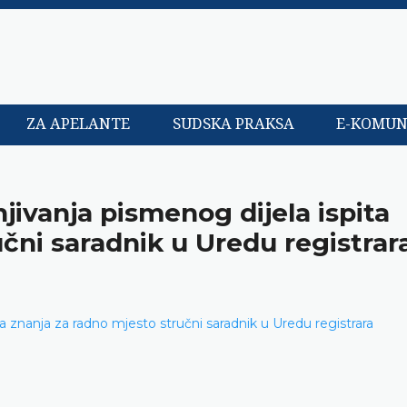
ZA APELANTE
SUDSKA PRAKSA
E-KOMUN
njivanja pismenog dijela ispita
čni saradnik u Uredu registrar
ta znanja za radno mjesto stručni saradnik u Uredu registrara