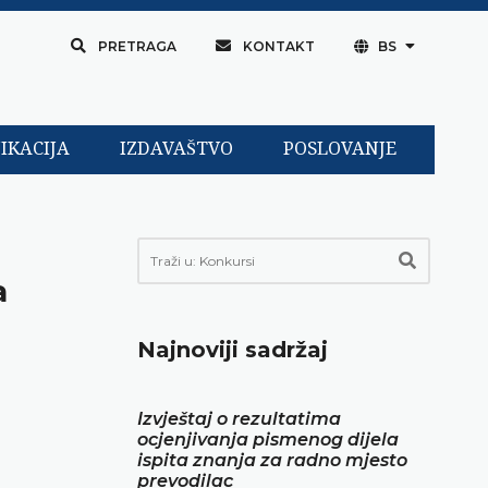
PRETRAGA
KONTAKT
BS
IKACIJA
IZDAVAŠTVO
POSLOVANJE
a
Najnoviji sadržaj
Izvještaj o rezultatima
ocjenjivanja pismenog dijela
ispita znanja za radno mjesto
prevodilac