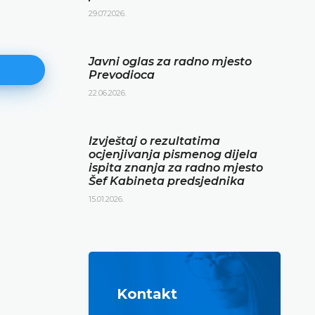
29.07.2026.
Javni oglas za radno mjesto
Prevodioca
22.06.2026.
Izvještaj o rezultatima ocjenjiva
Izvještaj o rezultatima
pismenog dijela ispita znanja z
ocjenjivanja pismenog dijela
ispita znanja za radno mjesto
mjesto Šef Kabineta predsjedni
Šef Kabineta predsjednika
15.01.2026.
15.01.2026.
DETALJNIJE
Kontakt