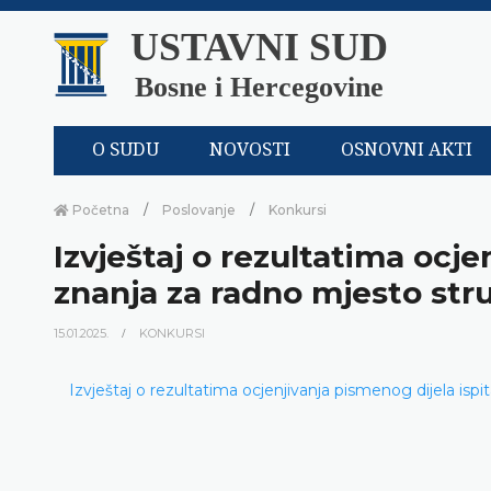
USTAVNI SUD
Bosne i Hercegovine
O SUDU
NOVOSTI
OSNOVNI AKTI
Početna
Poslovanje
Konkursi
Izvještaj o rezultatima ocje
znanja za radno mjesto stru
15.01.2025.
KONKURSI
Izvještaj o rezultatima ocjenjivanja pismenog dijela ispi