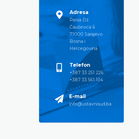
Adresa
Reisa Dž.
Čauševića 6
71000 Sarajevo
Bosna i
Hercegovina
Telefon
+387 33 251 226
+387 33 561 134
E-mail
info@ustavnisud.ba