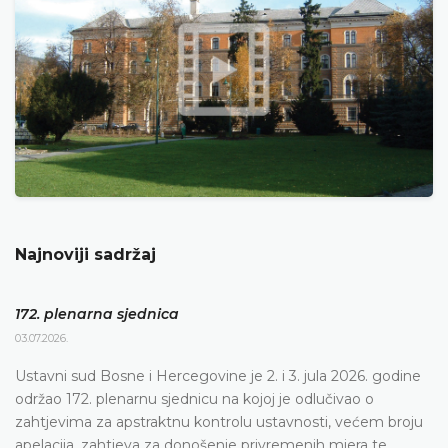
Najnoviji sadržaj
172. plenarna sjednica
03.07.2026.
Ustavni sud Bosne i Hercegovine je 2. i 3. jula 2026. godine
održao 172. plenarnu sjednicu na kojoj je odlučivao o
zahtjevima za apstraktnu kontrolu ustavnosti, većem broju
apelacija, zahtjeva za donošenje privremenih mjera te