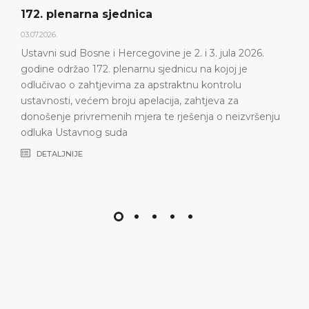
172. plenarna sjednica
03.07.2026.
Ustavni sud Bosne i Hercegovine je 2. i 3. jula 2026.
godine održao 172. plenarnu sjednicu na kojoj je
odlučivao o zahtjevima za apstraktnu kontrolu
ustavnosti, većem broju apelacija, zahtjeva za
donošenje privremenih mjera te rješenja o neizvršenju
odluka Ustavnog suda
DETALJNIJE