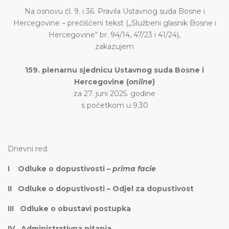
Na osnovu čl. 9. i 36. Pravila Ustavnog suda Bosne i
Hercegovine – prečišćeni tekst („Službeni glasnik Bosne i
Hercegovine“ br. 94/14, 47/23 i 41/24),
zakazujem
159. plenarnu sjednicu Ustavnog suda Bosne i
Hercegovine (
online
)
za 27. juni 2025. godine
s početkom u 9.30
Dnevni red:
I Odluke o dopustivosti –
prima facie
II Odluke o dopustivosti – Odjel za dopustivost
III Odluke o obustavi postupka
IV Administrativna pitanja