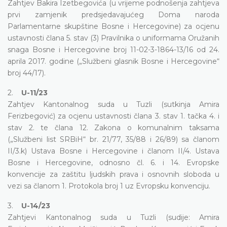
Zahtjev Bakira Izetbegovića (u vrijeme podnošenja zahtjeva
prvi zamjenik predsjedavajućeg Doma naroda
Parlamentarne skupštine Bosne i Hercegovine) za ocjenu
ustavnosti člana 5. stav (3) Pravilnika o uniformama Oružanih
snaga Bosne i Hercegovine broj 11-02-3-1864-13/16 od 24.
aprila 2017. godine („Službeni glasnik Bosne i Hercegovine“
broj 44/17).
2.
U-11/23
Zahtjev Kantonalnog suda u Tuzli (sutkinja Amira
Ferizbegović) za ocjenu ustavnosti člana 3. stav 1. tačka 4. i
stav 2. te člana 12. Zakona o komunalnim taksama
(„Službeni list SRBiH“ br. 21/77, 35/88 i 26/89) sa članom
II/3.k) Ustava Bosne i Hercegovine i članom II/4. Ustava
Bosne i Hercegovine, odnosno čl. 6. i 14. Evropske
konvencije za zaštitu ljudskih prava i osnovnih sloboda u
vezi sa članom 1. Protokola broj 1 uz Evropsku konvenciju.
3.
U-14/23
Zahtjevi Kantonalnog suda u Tuzli (sudije: Amira