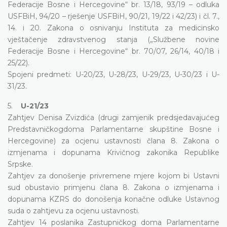
Federacije Bosne i Hercegovine“ br. 13/18, 93/19 – odluka
USFBiH, 94/20 – rješenje USFBiH, 90/21, 19/22 i 42/23) i čl. 7.,
14. i 20. Zakona o osnivanju Instituta za medicinsko
vještačenje zdravstvenog stanja („Službene novine
Federacije Bosne i Hercegovine“ br. 70/07, 26/14, 40/18 i
25/22).
Spojeni predmeti: U-20/23, U-28/23, U-29/23, U-30/23 i U-
31/23.
5.
U-21/23
Zahtjev Denisa Zvizdića (drugi zamjenik predsjedavajućeg
Predstavničkogdoma Parlamentarne skupštine Bosne i
Hercegovine) za ocjenu ustavnosti člana 8. Zakona o
izmjenama i dopunama Krivičnog zakonika Republike
Srpske.
Zahtjev za donošenje privremene mjere kojom bi Ustavni
sud obustavio primjenu člana 8. Zakona o izmjenama i
dopunama KZRS do donošenja konačne odluke Ustavnog
suda o zahtjevu za ocjenu ustavnosti.
Zahtjev 14 poslanika Zastupničkog doma Parlamentarne