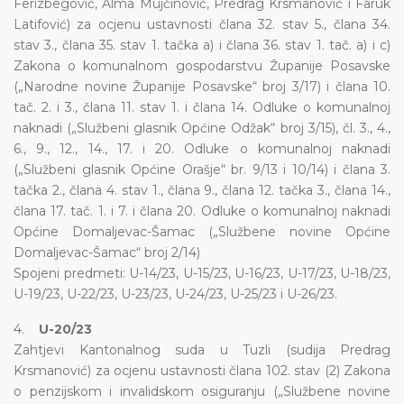
Ferizbegović, Alma Mujčinović, Predrag Krsmanović i Faruk
Latifović) za ocjenu ustavnosti člana 32. stav 5., člana 34.
stav 3., člana 35. stav 1. tačka a) i člana 36. stav 1. tač. a) i c)
Zakona o komunalnom gospodarstvu Županije Posavske
(„Narodne novine Županije Posavske“ broj 3/17) i člana 10.
tač. 2. i 3., člana 11. stav 1. i člana 14. Odluke o komunalnoj
naknadi („Službeni glasnik Općine Odžak“ broj 3/15), čl. 3., 4.,
6., 9., 12., 14., 17. i 20. Odluke o komunalnoj naknadi
(„Službeni glasnik Općine Orašje“ br. 9/13 i 10/14) i člana 3.
tačka 2., člana 4. stav 1., člana 9., člana 12. tačka 3., člana 14.,
člana 17. tač. 1. i 7. i člana 20. Odluke o komunalnoj naknadi
Općine Domaljevac-Šamac („Službene novine Općine
Domaljevac-Šamac“ broj 2/14)
Spojeni predmeti: U-14/23, U-15/23, U-16/23, U-17/23, U-18/23,
U-19/23, U-22/23, U-23/23, U-24/23, U-25/23 i U-26/23.
4.
U-20/23
Zahtjevi Kantonalnog suda u Tuzli (sudija Predrag
Krsmanović) za ocjenu ustavnosti člana 102. stav (2) Zakona
o penzijskom i invalidskom osiguranju („Službene novine