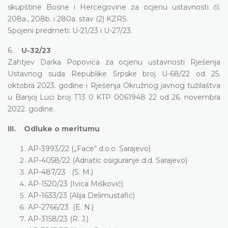
skupštine Bosne i Hercegovine za ocjenu ustavnosti čl.
208a., 208b. i 280a. stav (2) KZRS.
Spojeni predmeti: U-21/23 i U-27/23.
6.
U-32/23
Zahtjev Darka Popovića za ocjenu ustavnosti Rješenja
Ustavnog suda Republike Srpske broj U-68/22 od 25.
oktobra 2023. godine i Rješenja Okružnog javnog tužilaštva
u Banjoj Luci broj T13 0 KTP 0061948 22 od 26. novembra
2022. godine.
III. Odluke o meritumu
AP-3993/22 („Face“ d.o.o. Sarajevo)
AP-4058/22 (Adriatic osiguranje d.d. Sarajevo)
AP-487/23 (S. M.)
AP-1520/23 (Ivica Mišković)
AP-1633/23 (Alija Delimustafić)
AP-2766/23 (E. N.)
AP-3158/23 (R. J.)