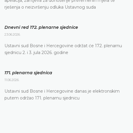
apelacija, zahtjeva za donošenje privremenih mjera te
rješenja o neizvršenju odluka Ustavnog suda
Dnevni red 172. plenarne sjednice
23.06.2026.
Ustavni sud Bosne i Hercegovine održat će 172. plenarnu
sjednicu 2. i 3. jula 2026. godine
171. plenarna sjednica
11.06.2026.
Ustavni sud Bosne i Hercegovine danas je elektronskim
putem održao 171. plenarnu sjednicu