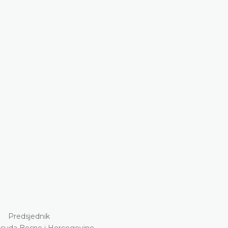
Predsjednik
suda Bosne i Hercegovine