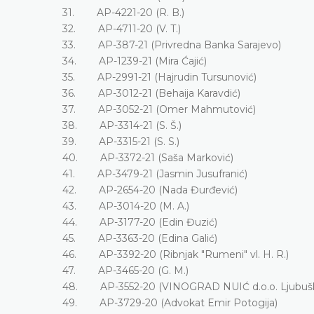
31. AP-4221-20 (R. B.)
32. AP-4711-20 (V. T.)
33. AP-387-21 (Privredna Banka Sarajevo)
34. AP-1239-21 (Mira Ćajić)
35. AP-2991-21 (Hajrudin Tursunović)
36. AP-3012-21 (Behaija Karavdić)
37. AP-3052-21 (Omer Mahmutović)
38. AP-3314-21 (S. Š.)
39. AP-3315-21 (S. S.)
40. AP-3372-21 (Saša Marković)
41. AP-3479-21 (Jasmin Jusufranić)
42. AP-2654-20 (Nada Đurđević)
43. AP-3014-20 (M. A.)
44. AP-3177-20 (Edin Đuzić)
45. AP-3363-20 (Edina Galić)
46. AP-3392-20 (Ribnjak "Rumeni" vl. H. R.)
47. AP-3465-20 (G. M.)
48. AP-3552-20 (VINOGRAD NUIĆ d.o.o. Ljub
49. AP-3729-20 (Advokat Emir Potogija)