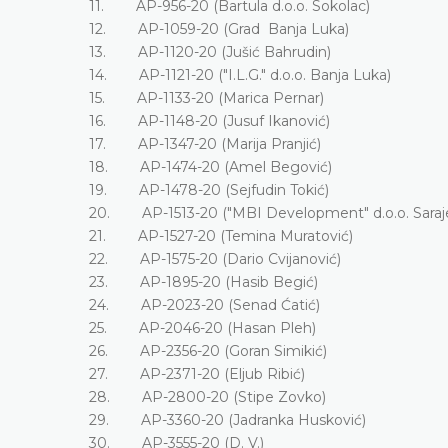
11. AP-956-20 (Bartula d.o.o. Sokolac)
12. AP-1059-20 (Grad Banja Luka)
13. AP-1120-20 (Jušić Bahrudin)
14. AP-1121-20 ("I.L.G." d.o.o. Banja Luka)
15. AP-1133-20 (Marica Pernar)
16. AP-1148-20 (Jusuf Ikanović)
17. AP-1347-20 (Marija Pranjić)
18. AP-1474-20 (Amel Begović)
19. AP-1478-20 (Sejfudin Tokić)
20. AP-1513-20 ("MBI Development" d.o.o. Sa
21. AP-1527-20 (Temina Muratović)
22. AP-1575-20 (Dario Cvijanović)
23. AP-1895-20 (Hasib Begić)
24. AP-2023-20 (Senad Ćatić)
25. AP-2046-20 (Hasan Pleh)
26. AP-2356-20 (Goran Simikić)
27. AP-2371-20 (Eljub Ribić)
28. AP-2800-20 (Stipe Zovko)
29. AP-3360-20 (Jadranka Husković)
30. AP-3555-20 (D. V.)