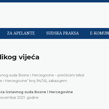
ZA APELANTE
SUDSKA PRAKSA
E-KOMUN
likog vijeća
stavnog suda Bosne i Hercegovine – prečišćeni tekst
ne i Hercegovine“ broj 94/14), zakazujem
ijeća Ustavnog suda Bosne i Hercegovine
 novembar 2021. godine