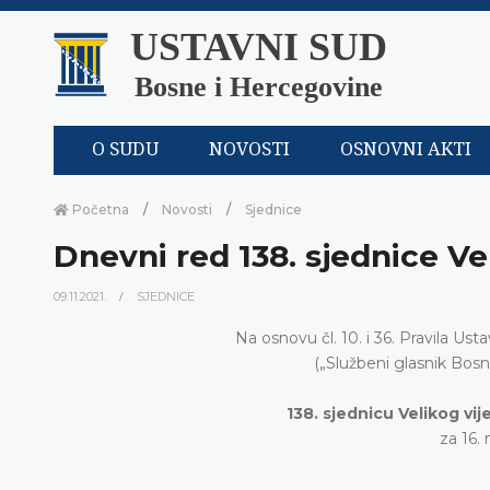
USTAVNI SUD
Bosne i Hercegovine
O SUDU
NOVOSTI
OSNOVNI AKTI
Početna
Novosti
Sjednice
Dnevni red 138. sjednice Ve
09.11.2021.
SJEDNICE
Na osnovu čl. 10. i 36. Pravila U
(„Službeni glasnik Bos
138. sjednicu Velikog v
za 16.