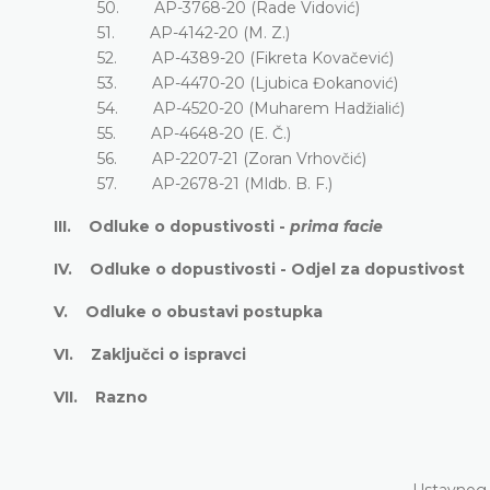
50. AP-3768-20 (Rade Vidović)
51. AP-4142-20 (M. Z.)
52. AP-4389-20 (Fikreta Kovačević)
53. AP-4470-20 (Ljubica Đokanović)
54. AP-4520-20 (Muharem Hadžialić)
55. AP-4648-20 (E. Č.)
56. AP-2207-21 (Zoran Vrhovčić)
57. AP-2678-21 (Mldb. B. F.)
III. Odluke o dopustivosti -
prima facie
IV. Odluke o dopustivosti - Odjel za dopustivost
V. Odluke o obustavi postupka
VI. Zaključci o ispravci
VII. Razno
Ustavnog 