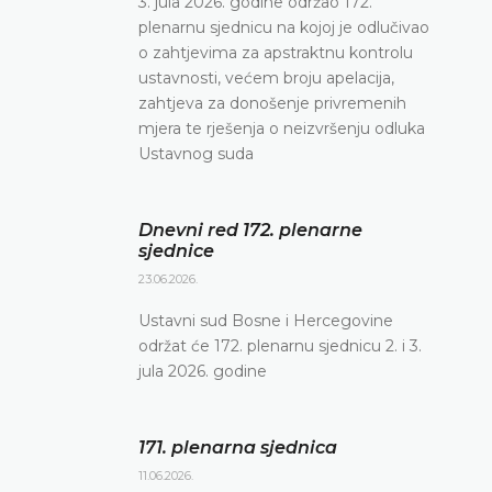
3. jula 2026. godine održao 172.
plenarnu sjednicu na kojoj je odlučivao
o zahtjevima za apstraktnu kontrolu
ustavnosti, većem broju apelacija,
zahtjeva za donošenje privremenih
mjera te rješenja o neizvršenju odluka
Ustavnog suda
Dnevni red 172. plenarne
sjednice
23.06.2026.
Ustavni sud Bosne i Hercegovine
održat će 172. plenarnu sjednicu 2. i 3.
jula 2026. godine
171. plenarna sjednica
11.06.2026.