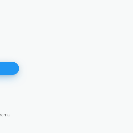
171. plenarna sjednica
11.06.2026.
Ustavni sud Bosne i Hercegovine danas je elektronskim
putem održao 171. plenarnu sjednicu
DETALJNIJE