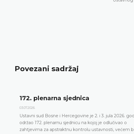
Povezani sadržaj
172. plenarna sjednica
3.07.2026.
stavni sud Bosne i Hercegovine je 2. i 3. jula 2026. godine
držao 172. plenarnu sjednicu na kojoj je odlučivao o
ahtjevima za apstraktnu kontrolu ustavnosti, većem broju