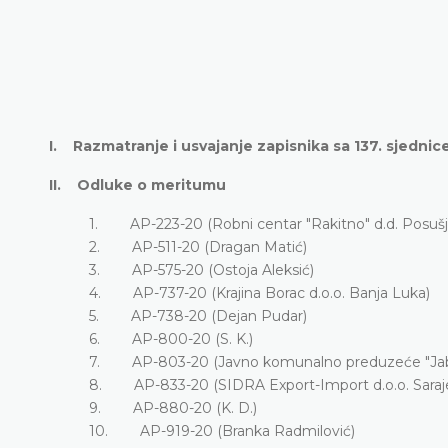
I. Razmatranje i usvajanje zapisnika sa 137. sjednice
II. Odluke o meritumu
1. AP-223-20 (Robni centar "Rakitno" d.d. Posušj
2. AP-511-20 (Dragan Matić)
3. AP-575-20 (Ostoja Aleksić)
4. AP-737-20 (Krajina Borac d.o.o. Banja Luk
5. AP-738-20 (Dejan Pudar)
6. AP-800-20 (S. K.)
7. AP-803-20 (Javno komunalno preduzeće "Jabl
8. AP-833-20 (SIDRA Export-Import d.o.o. Sa
9. AP-880-20 (K. D.)
10. AP-919-20 (Branka Radmilović)