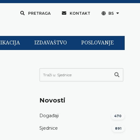
PRETRAGA
KONTAKT
BS
IKACIJA
IZDAVAŠTVO
POSLOVANJE
Novosti
Događaji
470
Sjednice
891