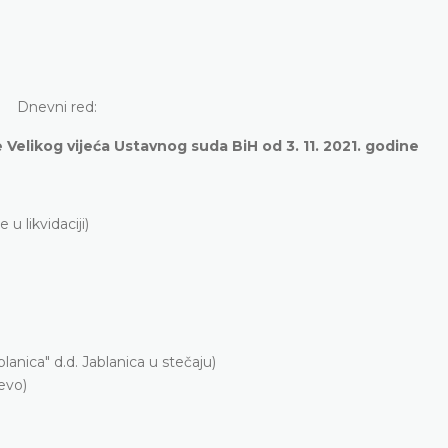
Dnevni red:
 Velikog vijeća Ustavnog suda BiH od 3. 11. 2021. godine
e u likvidaciji)
a)
anica" d.d. Jablanica u stečaju)
rajevo)