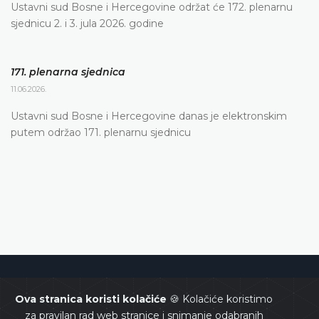
Ustavni sud Bosne i Hercegovine održat će 172. plenarnu
sjednicu 2. i 3. jula 2026. godine
171. plenarna sjednica
11.06.2026.
Ustavni sud Bosne i Hercegovine danas je elektronskim
putem održao 171. plenarnu sjednicu
Ustavni sud Bosne i Hercegovine
Ova stranica koristi kolačiće
🍪 Kolačiće koristimo
za pravilan rad web stranice i snimanje odabranih