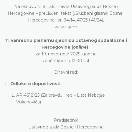
Na osnovu čl. 9. i 36. Pravila Ustavnog suda Bosne i
Hercegovine – prečišćeni tekst („Službeni glasnik Bosne i
Hercegovine“ br. 94/14, 47/23 i 41/24),
zakazujem
11. vanrednu plenarnu sjednicu Ustavnog suda Bosne i
Hercegovine (
online
)
za 19. novembar 2025. godine
s početkom u 12.00 sati
Dnevni red:
I Odluke o dopustivosti
AP-4618/25 (Za pravdu i red – Lista Nebojše
Vukanovića)
Predsjednik
Ustavnog suda Bosne i Hercegovine