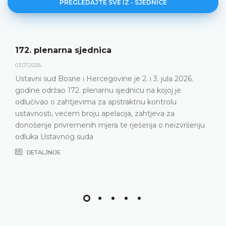
PREGLEDAJTE SVE IZ - SJEDNICE
Dnevni red 172. plenar
23.06.2026.
e je 2. i 3. jula 2026.
Ustavni sud Bosne i Hercego
jednicu na kojoj je
plenarnu sjednicu 2. i 3. jula
straktnu kontrolu
DETALJNIJE
cija, zahtjeva za
te rješenja o neizvršenju