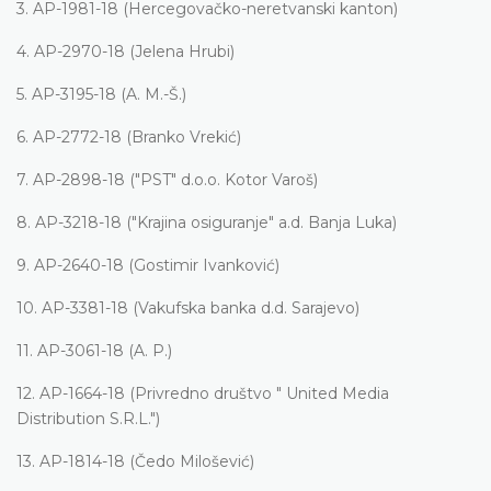
3.
AP-1981-18 (Hercegovačko-neretvanski kanton)
4.
AP-2970-18 (Jelena Hrubi)
5.
AP-3195-18 (A. M.-Š.)
6.
AP-2772-18 (Branko Vrekić)
7.
AP-2898-18 ("PST" d.o.o. Kotor Varoš)
8.
AP-3218-18 ("Krajina osiguranje" a.d. Banja Luka)
9.
AP-2640-18 (Gostimir Ivanković)
10.
AP-3381-18 (Vakufska banka d.d. Sarajevo)
11.
AP-3061-18 (A. P.)
12.
AP-1664-18 (Privredno društvo " United Media
Distribution S.R.L.")
13.
AP-1814-18 (Čedo Milošević)