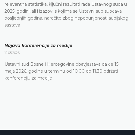
relevantna statistika, ključni rezultati rada Ustavnog suda u
2025. godini, ali i izazovi s kojima se Ustavni sud suočava
posljednjih godina, naročito zbog nepopunjenosti sudijskog
sastava
Najava konferencije za medije
12.05.2026.
Ustavni sud Bosne i Hercegovine obavještava da će 15.
maja 2026. godine u terminu od 10.00 do 11.30 održati
konferenciju za medije