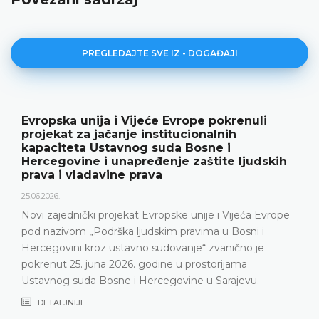
PREGLEDAJTE SVE IZ - DOGAĐAJI
nuli
Ustavni sud BiH predstavio godišnj
rezultate rada i novu publikaciju „G
18.05.2026.
judskih
Ustavni sud Bosne i Hercegovine je 15. maja 
godine održao konferenciju za medije na kojo
predstavljeni relevantna statistika, ključni rezu
eća Evrope
Ustavnog suda u 2025. godini, ali i izazovi s k
ni i
Ustavni sud suočava posljednjih godina, naro
o je
nepopunjenosti sudijskog sastava
a
DETALJNIJE
vu.