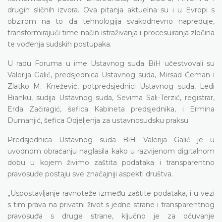
drugih sličnih izvora. Ova pitanja aktuelna su i u Evropi s
obzirom na to da tehnologija svakodnevno napreduje,
transformirajući time način istraživanja i procesuiranja zločina
te vođenja sudskih postupaka.
U radu Foruma u ime Ustavnog suda BiH učestvovali su
Valerija Galić, predsjednica Ustavnog suda, Mirsad Ćeman i
Zlatko M. Knežević, potpredsjednici Ustavnog suda, Ledi
Bianku, sudija Ustavnog suda, Sevima Sali-Terzić, registrar,
Erda Začiragić, šefica Kabineta predsjednika, i Ermina
Dumanjić, šefica Odjeljenja za ustavnosudsku praksu.
Predsjednica Ustavnog suda BiH Valerija Galić je u
uvodnom obraćanju naglasila kako u razvijenom digitalnom
dobu u kojem živimo zaštita podataka i transparentno
pravosuđe postaju sve značajniji aspekti društva.
„Uspostavljanje ravnoteže između zaštite podataka, i u vezi
s tim prava na privatni život s jedne strane i transparentnog
pravosuđa s druge strane, ključno je za očuvanje