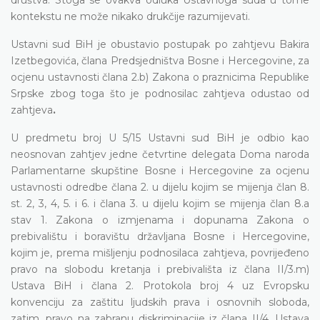
kontekstu ne može nikako drukčije razumijevati.
Ustavni sud BiH je
obustavio postupak po
zahtjevu
Bakira
Izetbegovića, člana Predsjedništva Bosne i Hercegovine, za
ocjenu
ustavnosti člana 2.b)
Zakona o praznicima Republike
Srpske
zbog toga što je podnosilac zahtjeva odustao od
zahtjeva
.
U predmetu broj U 5/15 Ustavni sud BiH je odbio kao
neosnovan zahtjev jedne
četvrtine delegata Doma naroda
Parlamentarne skupštine Bosne i Hercegovine
za ocjenu
ustavnosti odredbe
člana 2. u dijelu kojim se mijenja član 8.
st. 2, 3, 4, 5. i 6. i člana 3. u dijelu kojim se mijenja član 8.a
stav 1. Zakona o izmjenama i dopunama Zakona o
prebivalištu i boravištu državljana Bosne i Hercegovine,
kojim je,
prema mišljenju podnosilaca zahtjeva, povrijeđeno
pravo na slobodu kretanja i prebivališta iz člana II/3.m)
Ustava BiH i člana 2. Protokola broj 4 uz Evropsku
konvenciju za zaštitu ljudskih prava i osnovnih sloboda,
zatim, pravo na zabranu diskriminacije iz člana II/4. Ustava