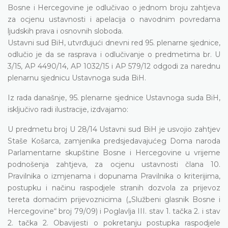
Bosne i Hercegovine je odlučivao o jednom broju zahtjeva
za ocjenu ustavnosti i apelacija o navodnim povredama
ljudskih prava i osnovnih sloboda.
Ustavni sud BiH, utvrđujući dnevni red 95. plenarne sjednice,
odlučio je da se rasprava i odlučivanje o
predmetima br.
U
3/15, AP 4490/14, AP 1032/15 i AP 579/12 odgodi za narednu
plenarnu sjednicu Ustavnoga suda BiH.
Iz rada današnje, 95. plenarne sjednice Ustavnoga suda BiH,
isključivo radi ilustracije, izdvajamo:
U predmetu broj U 28/14 Ustavni sud BiH je usvojio zahtjev
Staše Košarca, zamjenika predsjedavajućeg Doma naroda
Parlamentarne skupštine Bosne i Hercegovine u vrijeme
podnošenja zahtjeva, za ocjenu ustavnosti člana 10.
Pravilnika o izmjenama i dopunama Pravilnika o kriterijima,
postupku i načinu raspodjele stranih dozvola za prijevoz
tereta domaćim prijevoznicima („Službeni glasnik Bosne i
Hercegovine“ broj 79/09) i Poglavlja III. stav 1. tačka 2. i stav
2. tačka 2. Obavijesti o pokretanju postupka raspodjele