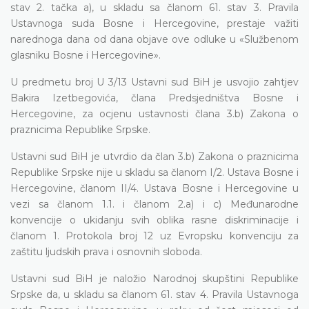
stav 2. tačka a), u skladu sa članom 61. stav 3. Pravila
Ustavnoga suda Bosne i Hercegovine,
prestaje važiti
narednoga dana od dana objave ove odluke u «Službenom
glasniku Bosne i Hercegovine».
U predmetu broj U 3/13 Ustavni sud BiH je usvojio zahtjev
Bakira Izetbegovića, člana Predsjedništva Bosne i
Hercegovine,
za ocjenu
ustavnosti člana 3.b)
Zakona o
praznicima Republike Srpske.
Ustavni sud BiH je utvrdio
da član 3.b) Zakona o praznicima
Republike Srpske nije u skladu sa članom I/2. Ustava Bosne i
Hercegovine, članom II/4. Ustava Bosne i Hercegovine u
vezi sa članom 1.1. i članom 2.a) i c) Međunarodne
konvencije o ukidanju svih oblika rasne diskriminacije i
članom 1. Protokola broj 12 uz Evropsku konvenciju za
zaštitu ljudskih prava i osnovnih sloboda.
Ustavni sud BiH je naložio Narodnoj skupštini Republike
Srpske da,
u skladu sa članom 61. stav 4. Pravila Ustavnoga