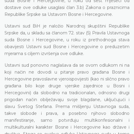
suda Bosne i Hercegovine, u roku od šest mjeseci od
dostave ove odluke usaglasi član 3.b)
Zakona o praznicima
Republike Srpske sa Ustavom Bosne i Hercegovine.
Ustavni sud BiH je naložio Narodnoj skupštini Republike
Srpske da,
u skladu sa članom 72. stav (5) Pravila Ustavnoga
suda Bosne i Hercegovine, u roku iz prethodnoga stava
obavijesti Ustavni sud Bosne i Hercegovine o preduzetim
mjerama s ciljem izvršenja ove odluke.
Ustavni sud ponovno naglašava da se ovom odlukom ni na
koji način ne dovodi u pitanje pravo građana Bosne i
Hercegovine pravoslavne vjeroispovijesti (kao ni slično pravo
građana bilo koje druge vjerske zajednice u Bosni i
Hercegovini) da slobodno na tradicionalan, odnosno drugi
prigodan način obilježavaju svoje blagdane, uključujući i
slavu Svetog Stefana. Prema mišljenju Ustavnoga suda,
takve slobode i prava, a posebno njihovo slobodno
manifestiranje, samo potvrđuju multikonfesionalni i
multikulturalni karakter Bosne i Hercegovine kao države i
društva. Stoga se ovakva odluka Ustavnoga suda u tome