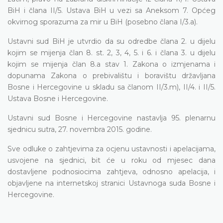
BiH i člana II/5. Ustava BiH u vezi sa Aneksom 7. Općeg
okvirnog sporazuma za mir u BiH (posebno člana I/3.a).
Ustavni sud BiH je utvrdio da su odredbe
člana 2. u dijelu
kojim se mijenja član 8. st. 2, 3, 4, 5. i 6. i člana 3. u dijelu
kojim se mijenja član 8.a stav 1. Zakona o izmjenama i
dopunama Zakona o prebivalištu i boravištu državljana
Bosne i Hercegovine
u skladu sa članom
II/3.m), II/4. i II/5.
Ustava Bosne i Hercegovine.
Ustavni sud Bosne i Hercegovine nastavlja 95. plenarnu
sjednicu sutra, 27. novembra 2015. godine.
Sve odluke o zahtjevima za ocjenu ustavnosti i apelacijama,
usvojene na sjednici, bit će u roku od mjesec dana
dostavljene podnosiocima zahtjeva, odnosno apelacija, i
objavljene na internetskoj stranici Ustavnoga suda Bosne i
Hercegovine.