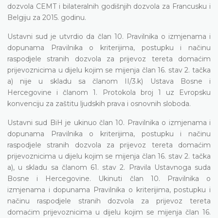
dozvola CEMT i bilateralnih godišnjih dozvola za Francusku i
Belgiju za 2015. godinu.
Ustavni sud je utvrdio
da član
10. Pravilnika o izmjenama i
dopunama Pravilnika o kriterijima, postupku i načinu
raspodjele stranih dozvola za prijevoz tereta domaćim
prijevoznicima u dijelu kojim se mijenja član 16. stav 2. tačka
a) nije
u skladu sa članom II/3.k) Ustava Bosne i
Hercegovine i članom 1. Protokola broj 1 uz Evropsku
konvenciju za zaštitu ljudskih prava i osnovnih sloboda.
Ustavni sud BiH je ukinuo član 10. Pravilnika o izmjenama i
dopunama Pravilnika o kriterijima, postupku i načinu
raspodjele stranih dozvola za prijevoz tereta domaćim
prijevoznicima u dijelu kojim se mijenja član 16. stav 2. tačka
a), u skladu sa članom 61. stav 2. Pravila Ustavnoga suda
Bosne i Hercegovine. Ukinuti član 10. Pravilnika o
izmjenama i dopunama Pravilnika o kriterijima, postupku i
načinu raspodjele stranih dozvola za prijevoz tereta
domaćim prijevoznicima u dijelu kojim se mijenja član 16.