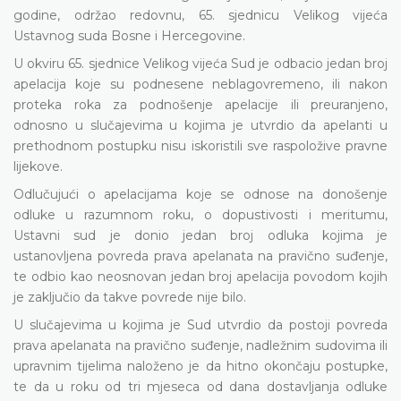
godine, održao redovnu, 65.
sjednicu Velikog vijeća
Ustavnog suda Bosne i Hercegovine.
U okviru 65. sjednice Velikog vijeća Sud je odbacio jedan broj
apelacija koje su podnesene neblagovremeno, ili nakon
proteka roka za podnošenje apelacije ili preuranjeno,
odnosno u slučajevima u kojima je utvrdio da apelanti u
prethodnom postupku nisu iskoristili sve raspoložive pravne
lijekove.
Odlučujući o apelacijama koje se odnose na
donošenje
odluke u razumnom roku,
o dopustivosti i meritumu,
Ustavni sud je donio jedan broj odluka kojima je
ustanovljena povreda prava apelanata na pravično suđenje,
te odbio kao neosnovan jedan broj apelacija povodom kojih
je zaključio da takve povrede nije bilo.
U slučajevima u kojima je Sud utvrdio da postoji povreda
prava apelanata na pravično suđenje, nadležnim sudovima ili
upravnim tijelima naloženo je da hitno okončaju postupke,
te da u roku od tri mjeseca od dana dostavljanja odluke