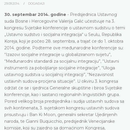
29.09.2014.
DOGAĐAJI
30. septembar 2014. godine
- Predsjednica Ustavnog
suda Bosne i Hercegovine Valerija Galić učestvuje na 3.
kongresu Svjetske konferencije o ustavnom sudstvu o temi
„Ustavno sudstvo i socijalna integracija“ u Seulu, Republika
Koreja, koji je počeo 28. septembra, a trajat će do 1. oktobra
2014. godine. Podteme ove međunarodne konferencije su:
“Izazovi socijalne integracije u globaliziranom svijetu”,
“Međunarodni standardi za socijalnu integraciju”, “Ustavni
instrumenti za poboljšanje socijalne integracije”, “Uloga
ustavnog sudstva u socijalnoj integraciji”, “Nezavisnost
ustavnih sudova-procjena situacije”. U okviru 3. kongresa
održat će se i sjednica Generalne skupštine i biroa Svjetske
konferencije, kao i sastanci regionalnih lingvističkih grupa.
Pored velikog broja predsjednika i sudija ustavnih sudova sa
svih kontinenata, 3. svjetskom kongresu ustavnih sudova
prisustvuju i Ban Ki Moon, generalni sekretar Ujedinjenih
naroda, te Gianni Buquicchio, predsjednik Venecijanske
komisije, koji su zajedno sa domaćinom Kongresa,