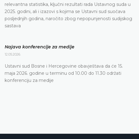
relevantna statistika, ključni rezultati rada Ustavnog suda u
2025. godini, ali i izazovi s kojima se Ustavni sud suočava
posljednjih godina, naročito zbog nepopunjenosti sudijskog
sastava
Najava konferencije za medije
12.05.2026.
Ustavni sud Bosne i Hercegovine obavještava da će 15.
maja 2026. godine u terminu od 10.00 do 11.30 održati
konferenciju za medije