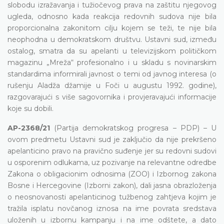
slobodu izražavanja i tužiočevog prava na zaštitu njegovog
ugleda, odnosno kada reakcija redovnih sudova nije bila
proporcionalna zakonitom cilju kojem se teži, te nije bila
neophodna u demokratskom društvu. Ustavni sud, između
ostalog, smatra da su apelanti u televizijskom političkom
magazinu „Mreža“ profesionalno i u skladu s novinarskim
standardima informirali javnost o temi od javnog interesa (o
rušenju Aladža džamije u Foči u augustu 1992. godine),
razgovarajući s više sagovornika i provjeravajući informacije
koje su dobili.
AP-2368/21
(Partija demokratskog progresa – PDP) – U
ovom predmetu Ustavni sud je zaključio da nije prekršeno
apelanticino pravo na pravično suđenje jer su redovni sudovi
u osporenim odlukama, uz pozivanje na relevantne odredbe
Zakona o obligacionim odnosima (ZOO) i Izbornog zakona
Bosne i Hercegovine (Izborni zakon), dali jasna obrazloženja
o neosnovanosti apelanticinog tužbenog zahtjeva kojim je
tražila isplatu novčanog iznosa na ime povrata sredstava
uloženih u izbornu kampanju i na ime odštete, a dato