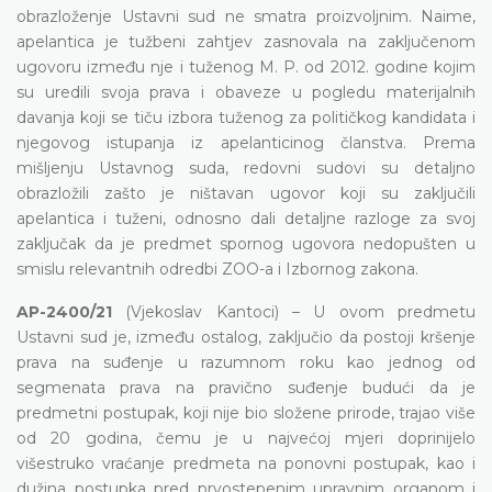
obrazloženje Ustavni sud ne smatra proizvoljnim. Naime,
apelantica je tužbeni zahtjev zasnovala na zaključenom
ugovoru između nje i tuženog M. P. od 2012. godine kojim
su uredili svoja prava i obaveze u pogledu materijalnih
davanja koji se tiču izbora tuženog za političkog kandidata i
njegovog istupanja iz apelanticinog članstva. Prema
mišljenju Ustavnog suda, redovni sudovi su detaljno
obrazložili zašto je ništavan ugovor koji su zaključili
apelantica i tuženi, odnosno dali detaljne razloge za svoj
zaključak da je predmet spornog ugovora nedopušten u
smislu relevantnih odredbi ZOO-a i Izbornog zakona.
AP-2400/21
(Vjekoslav Kantoci) – U ovom predmetu
Ustavni sud je, između ostalog, zaključio da postoji kršenje
prava na suđenje u razumnom roku kao jednog od
segmenata prava na pravično suđenje budući da je
predmetni postupak, koji nije bio složene prirode, trajao više
od 20 godina, čemu je u najvećoj mjeri doprinijelo
višestruko vraćanje predmeta na ponovni postupak, kao i
dužina postupka pred prvostepenim upravnim organom i