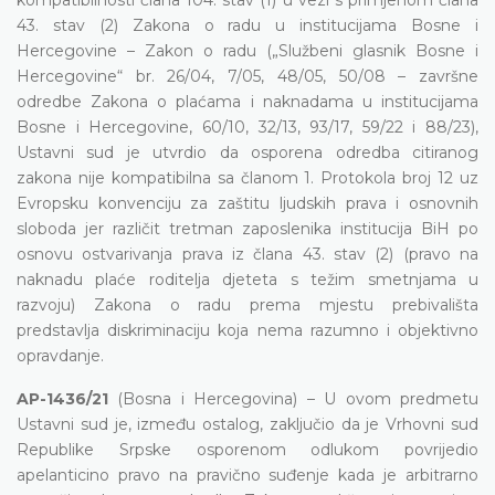
43. stav (2) Zakona o radu u institucijama Bosne i
Hercegovine – Zakon o radu („Službeni glasnik Bosne i
Hercegovine“ br. 26/04, 7/05, 48/05, 50/08 – završne
odredbe Zakona o plaćama i naknadama u institucijama
Bosne i Hercegovine, 60/10, 32/13, 93/17, 59/22 i 88/23),
Ustavni sud je utvrdio da osporena odredba citiranog
zakona nije kompatibilna sa članom 1. Protokola broj 12 uz
Evropsku konvenciju za zaštitu ljudskih prava i osnovnih
sloboda jer različit tretman zaposlenika institucija BiH po
osnovu ostvarivanja prava iz člana 43. stav (2) (pravo na
naknadu plaće roditelja djeteta s težim smetnjama u
razvoju) Zakona o radu prema mjestu prebivališta
predstavlja diskriminaciju koja nema razumno i objektivno
opravdanje.
AP-1436/21
(Bosna i Hercegovina) – U ovom predmetu
Ustavni sud je, između ostalog, zaključio da je Vrhovni sud
Republike Srpske osporenom odlukom povrijedio
apelanticino pravo na pravično suđenje kada je arbitrarno