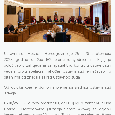
Ustavni sud Bosne i Hercegovine je 25. i 26. septembra
2025. godine održao 162. plenarnu sjednicu na kojoj je
odlučivao o zahtjevima za apstraktnu kontrolu ustavnosti i
većem broju apelacija. Također, Ustavni sud je rješavao i o
pitanjima od značaja za rad Ustavnog suda.
Od odluka koje je donio na plenarnoj sjednici Ustavni sud
izdvaja:
U-18/25
– U ovom predmetu, odlučujući o zahtjevu Suda
Bosne i Hercegovine (sutkinja Samra Akova) za ocjenu
kompatibilnosti člana 104. stav (1) u vezi s primjenom člana