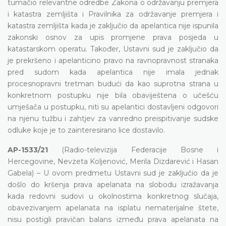
tumačio relevantne odredbe Zakona o održavanju premjera
i katastra zemljišta i Pravilnika za održavanje premjera i
katastra zemljišta kada je zaključio da apelantica nije ispunila
zakonski osnov za upis promjene prava posjeda u
katastarskom operatu. Također, Ustavni sud je zaključio da
je prekršeno i apelanticino pravo na ravnopravnost stranaka
pred sudom kada apelantica nije imala jednak
procesnopravni tretman budući da kao suprotna strana u
konkretnom postupku nije bila obaviještena o učešću
umješača u postupku, niti su apelantici dostavljeni odgovori
na njenu tužbu i zahtjev za vanredno preispitivanje sudske
odluke koje je to zainteresirano lice dostavilo.
AP-1533/21
(Radio-televizija Federacije Bosne i
Hercegovine, Nevzeta Koljenović, Merila Dizdarević i Hasan
Gabela) – U ovom predmetu Ustavni sud je zaključio da je
došlo do kršenja prava apelanata na slobodu izražavanja
kada redovni sudovi u okolnostima konkretnog slučaja,
obavezivanjem apelanata na isplatu nematerijalne štete,
nisu postigli pravičan balans između prava apelanata na