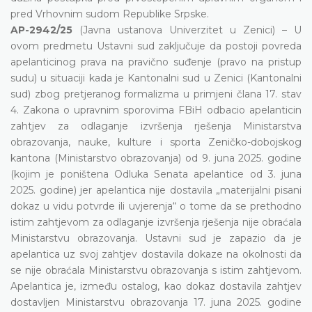
pred Vrhovnim sudom Republike Srpske.
AP-2942/25
(Javna ustanova Univerzitet u Zenici) – U
ovom predmetu Ustavni sud zaključuje da postoji povreda
apelanticinog prava na pravično suđenje (pravo na pristup
sudu) u situaciji kada je Kantonalni sud u Zenici (Kantonalni
sud) zbog pretjeranog formalizma u primjeni člana 17. stav
4. Zakona o upravnim sporovima FBiH odbacio apelanticin
zahtjev za odlaganje izvršenja rješenja Ministarstva
obrazovanja, nauke, kulture i sporta Zeničko-dobojskog
kantona (Ministarstvo obrazovanja) od 9. juna 2025. godine
(kojim je poništena Odluka Senata apelantice od 3. juna
2025. godine) jer apelantica nije dostavila „materijalni pisani
dokaz u vidu potvrde ili uvjerenja“ o tome da se prethodno
istim zahtjevom za odlaganje izvršenja rješenja nije obraćala
Ministarstvu obrazovanja. Ustavni sud je zapazio da je
apelantica uz svoj zahtjev dostavila dokaze na okolnosti da
se nije obraćala Ministarstvu obrazovanja s istim zahtjevom.
Apelantica je, između ostalog, kao dokaz dostavila zahtjev
dostavljen Ministarstvu obrazovanja 17. juna 2025. godine