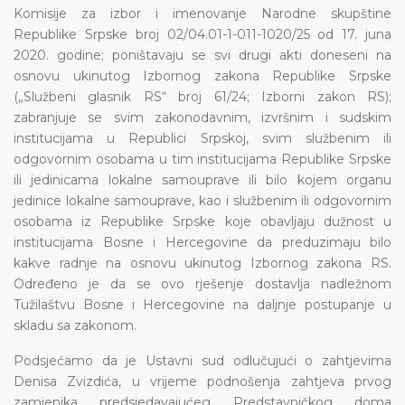
Komisije za izbor i imenovanje Narodne skupštine
Republike Srpske broj 02/04.01-1-011-1020/25 od 17. juna
2020. godine; poništavaju se svi drugi akti doneseni na
osnovu ukinutog Izbornog zakona Republike Srpske
(„Službeni glasnik RS“ broj 61/24; Izborni zakon RS);
zabranjuje se svim zakonodavnim, izvršnim i sudskim
institucijama u Republici Srpskoj, svim službenim ili
odgovornim osobama u tim institucijama Republike Srpske
ili jedinicama lokalne samouprave ili bilo kojem organu
jedinice lokalne samouprave, kao i službenim ili odgovornim
osobama iz Republike Srpske koje obavljaju dužnost u
institucijama Bosne i Hercegovine da preduzimaju bilo
kakve radnje na osnovu ukinutog Izbornog zakona RS.
Određeno je da se ovo rješenje dostavlja nadležnom
Tužilaštvu Bosne i Hercegovine na daljnje postupanje u
skladu sa zakonom.
Podsjećamo da je Ustavni sud odlučujući o zahtjevima
Denisa Zvizdića, u vrijeme podnošenja zahtjeva prvog
zamjenika predsjedavajućeg Predstavničkog doma