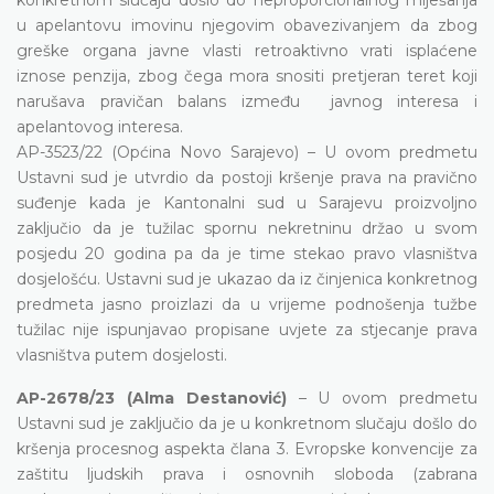
u apelantovu imovinu njegovim obavezivanjem da zbog
greške organa javne vlasti retroaktivno vrati isplaćene
iznose penzija, zbog čega mora snositi pretjeran teret koji
narušava pravičan balans između javnog interesa i
apelantovog interesa.
AP-3523/22 (Općina Novo Sarajevo) – U ovom predmetu
Ustavni sud je utvrdio da postoji kršenje prava na pravično
suđenje kada je Kantonalni sud u Sarajevu proizvoljno
zaključio da je tužilac spornu nekretninu držao u svom
posjedu 20 godina pa da je time stekao pravo vlasništva
dosjelošću. Ustavni sud je ukazao da iz činjenica konkretnog
predmeta jasno proizlazi da u vrijeme podnošenja tužbe
tužilac nije ispunjavao propisane uvjete za stjecanje prava
vlasništva putem dosjelosti.
AP-2678/23 (Alma Destanović)
– U ovom predmetu
Ustavni sud je zaključio da je u konkretnom slučaju došlo do
kršenja procesnog aspekta člana 3. Evropske konvencije za
zaštitu ljudskih prava i osnovnih sloboda (zabrana