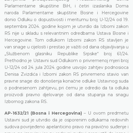
Parlamentarne skupštine BiH, i četiri izaslanika Doma
naroda Parlamentarne skupštine Bosne i Hercegovine
donio Odluku o dopustivosti i meritumu broj U-12/24 od 19.
septembra 2024. godine kojom je utvrdio da Izborni zakon
RS nije u skladu s relevantnim odredbama Ustava Bosne i
Hercegovine. Tom odlukom Izborni zakon RS stavljen je
van snage u cijelosti i prestao je važiti od dana objavljivanja u
„Službenom glasniku Republike Srpske“ broj 61/24.
Prethodno je Ustavni sud Odlukom o privremenoj mjeri broj
U-12/24 od 24. jula 2024. godine usvojio zahtjev podnosioca
Denisa Zvizdića i Izborni zakon RS privremeno stavio van
pravne snage do donošenja konačne odluke Ustavnog suda
o podnesenom zahtjevu, pri čemu je odredio da ta odluka
proizvodi pravno djelovanje od dana stupanja na snagu
Izbornog zakona RS.
AP-1632/21 (Bosna i Hercegovina)
– U ovom predmetu
Ustavni sud je utvrdio da je osporenim odlukama redovnih
sudova povrijeđeno apelanticino pravo na pravično suđenje i