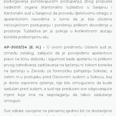
podvrgavanja ponižavajućem postupanju) zbog propusta
nadležnih organa (Kantonalno tužilaštvo u Sarajevu i
Kantonalni sud u Sarajevu) da provedu djelotvornu istragu o
apelanticinim navodima o tome da je bila izložena
nečovječnom postupanju i poniženju prilikom dovođenja u
prostorije Tužilaštva jer je policija u konkretnom slučaju
koristila prekomjernu silu.
AP-3005/24 (E. H.)
– U ovom predmetu Ustavni sud je,
između ostalog, zaključio da je povrijeđeno apelantovo
pravo na ličnu slobodu i sigurnost kada apelantu ni prilikom
prvog određivanja zadržavanja na liječenju ni tokom boravka
na liječenju u Zavodu za forenzičku psihijatriju Sokolac, a
zatim ni u postupku pred Osnovnim sudom u Sokocu, koji
je donio osporeno rješenje, nije bilo omogućeno da bude
saslušan pred sudom, a sud nije preduzeo sve odgovarajuće
mjere koje ima na raspolaganju da takvo saslušanje
omogući.
Sve odluke usvojene na plenarnoj sjednici bit će dostavljene