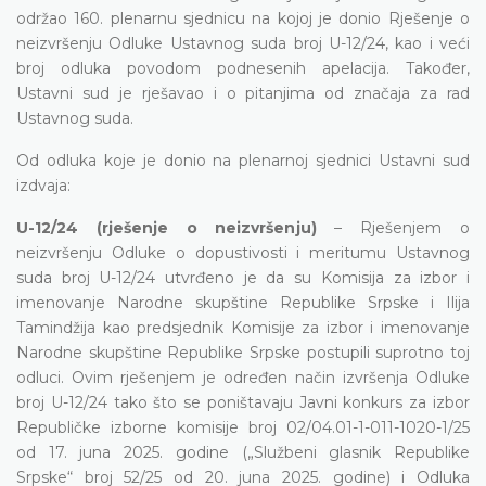
održao 160. plenarnu sjednicu na kojoj je donio Rješenje o
neizvršenju Odluke Ustavnog suda broj U-12/24, kao i veći
broj odluka povodom podnesenih apelacija. Također,
Ustavni sud je rješavao i o pitanjima od značaja za rad
Ustavnog suda.
Od odluka koje je donio na plenarnoj sjednici Ustavni sud
izdvaja:
U-12/24 (rješenje o neizvršenju)
– Rješenjem o
neizvršenju Odluke o dopustivosti i meritumu Ustavnog
suda broj U-12/24 utvrđeno je da su Komisija za izbor i
imenovanje Narodne skupštine Republike Srpske i Ilija
Tamindžija kao predsjednik Komisije za izbor i imenovanje
Narodne skupštine Republike Srpske postupili suprotno toj
odluci. Ovim rješenjem je određen način izvršenja Odluke
broj U-12/24 tako što se poništavaju Javni konkurs za izbor
Republičke izborne komisije broj 02/04.01-1-011-1020-1/25
od 17. juna 2025. godine („Službeni glasnik Republike
Srpske“ broj 52/25 od 20. juna 2025. godine) i Odluka