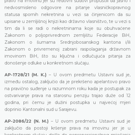
pravo na imovinu jer su redovni sudovi propustili da jasno i
nedvosmisleno odgovore na pitanje vlasničkopravnog
statusa spornih nekretnina u vezi sa činjenicom da su
upisane u zemljišnoj knjizi kao državno vlasništvo, te u vezi s
tim da li se radi o nekretninama koje su obuhvaćene
Zakonom o poljoprivrednom zemljištu Federacije BiH,
Zakonom o šumama Srednjobosanskog kantona i/ili
Zakonom o privremenoj zabrani raspolaganja državnom
imovinom BiH, što su ključna i odlučujuća pitanja za
donošenje odluke u konkretnom slučaju.
AP-1728/21 (M. K.)
– U ovom predmetu Ustavni sud je,
između ostalog, zaključio da je prekršeno apelantovo pravo
na pravično suđenje u razumnom roku kada je postupak za
ostvarivanje prava na starosnu penziju trajao duže od 12
godina, pri čemu je dužini postupka u najvećoj mjeri
doprinio Kantonalni sud u Sarajevu.
AP-2086/22 (N. M.)
– U ovom predmetu Ustavni sud je
zaključio da postoji kršenje prava na imovinu jer je u
konkretnom slučaju došlo do neproporcionalnog miješanja