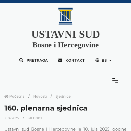
USTAVNI SUD
Bosne i Hercegovine
PRETRAGA
KONTAKT
BS
Početna
Novosti
Sjednice
160. plenarna sjednica
10.07.2025.
SJEDNICE
Ustavni sud Bosne i Hercegovine je 10. jula 2025. godine