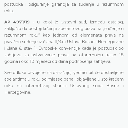
postupka i osiguranje garancija za suđenje u razumnom
roku.
AP 4971/19
- u kojoj je Ustavni sud, između ostalog,
zaključio da postoji kršenje apelantovog prava na „suđenje u
razumnom roku“ kao jednom od elemenata prava na
pravično suđenje iz člana II/3.e) Ustava Bosne i Hercegovine
i člana 6. stav 1. Evropske konvencije kada je postupak po
zahtjevu za ostvarivanje prava na otpremninu trajao 18
godina i oko 10 mjeseci od dana podnošenja zahtjeva.
Sve odluke usvojene na današnjoj sjednici bit će dostavljene
apelantima u roku od mjesec dana i objavljene u što kraćem
roku na internetskoj stranici Ustavnog suda Bosne i
Hercegovine.