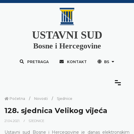
USTAVNI SUD
Bosne i Hercegovine
PRETRAGA
KONTAKT
BS
Početna
Novosti
Sjednice
128. sjednica Velikog vijeća
21.04.2021.
SJEDNICE
Ustavni sud Bosne i Hercegovine je danas elektronskim