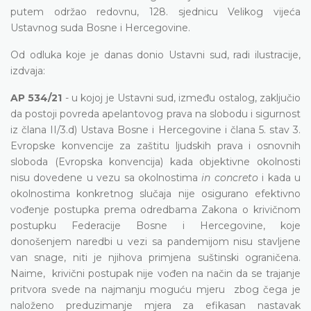
putem održao redovnu, 128. sjednicu Velikog vijeća
Ustavnog suda Bosne i Hercegovine.
Od odluka koje je danas donio Ustavni sud, radi ilustracije,
izdvaja:
AP 534/21
- u kojoj je Ustavni sud, između ostalog, zaključio
da postoji povreda apelantovog prava na slobodu i sigurnost
iz člana II/3.d) Ustava Bosne i Hercegovine i člana 5. stav 3.
Evropske konvencije za zaštitu ljudskih prava i osnovnih
sloboda (Evropska konvencija) kada objektivne okolnosti
nisu dovedene u vezu sa okolnostima
in concreto
i kada u
okolnostima konkretnog slučaja nije osigurano efektivno
vođenje postupka prema odredbama Zakona o krivičnom
postupku Federacije Bosne i Hercegovine, koje
donošenjem naredbi u vezi sa pandemijom nisu stavljene
van snage, niti je njihova primjena suštinski ograničena.
Naime, krivični postupak nije vođen na način da se trajanje
pritvora svede na najmanju moguću mjeru zbog čega je
naloženo preduzimanje mjera za efikasan nastavak