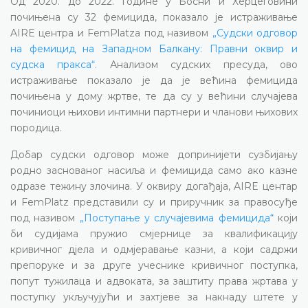
Од 2020. до 2022. године у Босни и Херцеговини
почињена су 32 фемицида, показало је истраживање
AIRE центра и FemPlatza под називом
„Судски одговор
на фемицид на Западном Балкану: Правни оквир и
судска пракса“.
Анализом судских пресуда, ово
истраживање показало је да је већина фемицида
почињена у дому жртве, те да су у већини случајева
починиоци њихови интимни партнери и чланови њихових
породица.
Добар судски одговор може допринијети сузбијању
родно заснованог насиља и фемицида само ако казне
одразе тежину злочина. У оквиру догађаја, AIRE центар
и FemPlatz представили су и приручник за правосуђе
под називом
„Поступање у случајевима фемицида“
који
би судијама пружио смјернице за квалификацију
кривичног дјела и одмјеравање казни, а који садржи
препоруке и за друге учеснике кривичног поступка,
попут тужилаца и адвоката, за заштиту права жртава у
поступку укључујући и захтјеве за накнаду штете у