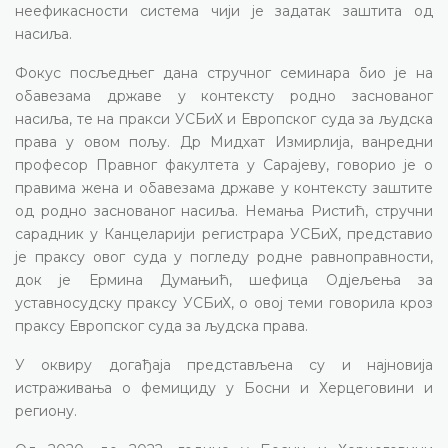
неефикасности система чији је задатак заштита од
насиља.
Фокус посљедњег дана стручног семинара био је на
обавезама државе у контексту родно заснованог
насиља, те на пракси УСБиХ и Европског суда за људска
права у овом пољу. Др Мидхат Измирлија, ванредни
професор Правног факултета у Сарајеву, говорио је о
правима жена и обавезама државе у контексту заштите
од родно заснованог насиља. Немања Ристић, стручни
сарадник у Канцеларији регистрара УСБиХ, представио
је праксу овог суда у погледу родне равноправности,
док је Ермина Думањић, шефица Одјељења за
уставносудску праксу УСБиХ, о овој теми говорила кроз
праксу Европског суда за људска права.
У оквиру догађаја представљена су и најновија
истраживања о фемициду у Босни и Херцеговини и
региону.