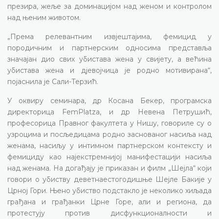
презира, жеље за доминацијом над женом и контролом
над њеним животом.
„Према релевантним извјештајима, фемицид у
породичним и партнерским односима представља
значајан дио свих убистава жена у свијету, а већина
убистава жена и дјевојчица је родно мотивирана“,
појаснила је Сали-Терзић.
У оквиру семинара, др Косана Бекер, програмска
директорица FemPlatza, и др Невена Петрушић,
професорица Правног факултета у Нишу, говориле су о
узроцима и посљедицама родно заснованог насиља над
женама, насиљу у интимном партнерском контексту и
фемициду као најекстремнијој манифестацији насиља
над женама. На догађају је приказан и филм „Шејла“ који
говори о убиству деветнаестогодишње Шејле Бакије у
Црној Гори. Њено убиство подстакло је неколико хиљада
грађана и грађанки Црне Горе, али и региона, да
протестују против дисфункционалности и