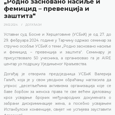
„Родно засновано насиље и
фемицид – превенција и
заштита“
29.02.2024.
ДОГАЂАЈИ
Уставни суд Босне и Херцеговине (УСБиХ) је од 27. до
29. фебруара 2024. године у Тарчину одржао семинар за
стручно особље УСБиХ о теми „Родно засновано насиље
и фемицид – превенција и заштита“. Семинару је
присуствовало 50 учесника, а организовао га је AIRE
центар уз подршку Уједињеног Краљевства.
Догађај је отворила предсједница УСБиХ Валерија
Галић, која је у свом уводном обраћању нагласила да
упркос „десетљећима активизма организација које се
баве борбом за женска права те све већем дјеловању
кроз усвајање бројних међународних докумената о
забрани дискриминације жена, а посебно усвајањем
Истанбулске конвенције, свијет не успијева зауставити