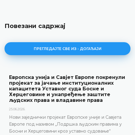
Повезани садржај
ПРЕГЛЕДАЈТЕ СВЕ ИЗ - ДОГАЂАЈИ
Уставни суд БиХ представио годишње
резултате рада и нову публикацију
„Годишњак“
18.05.2026.
Уставни суд Босне и Херцеговине је 15. маја 2026.
године одржао конференцију за медије на којој су
представљени релевантна статистика, кључни
резултати рада Уставног суда у 2025. години, али и
изазови с којима се Уставни суд суочава посљедњих