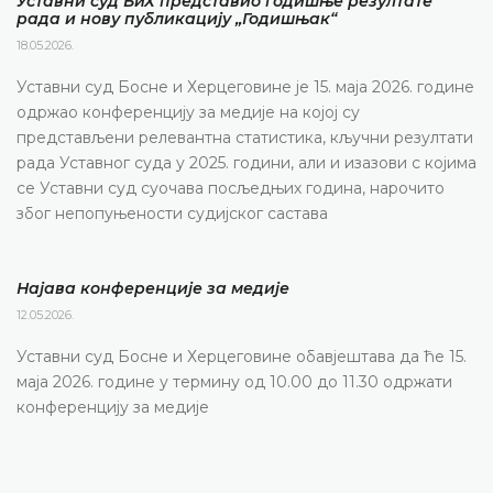
Уставни суд БиХ представио годишње резултате
рада и нову публикацију „Годишњак“
18.05.2026.
Уставни суд Босне и Херцеговине је 15. маја 2026. године
одржао конференцију за медије на којој су
представљени релевантна статистика, кључни резултати
рада Уставног суда у 2025. години, али и изазови с којима
се Уставни суд суочава посљедњих година, нарочито
због непопуњености судијског састава
Најава конференције за медије
12.05.2026.
Уставни суд Босне и Херцеговине обавјештава да ће 15.
маја 2026. године у термину од 10.00 до 11.30 одржати
конференцију за медије