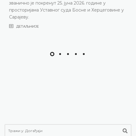
година, нарочито због непопуњености судијског
састава
ДЕТАЉНИЈЕ