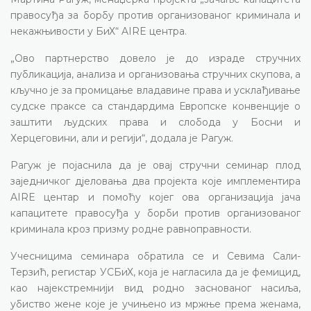
правосуђа за борбу против организованог криминала и
некажњивости у БиХ“ AIRE центра.
„Ово партнерство довело је до израде стручних
публикација, анализа и организовања стручних скупова, а
кључно је за промицање владавине права и усклађивање
судске праксе са стандардима Европске конвенције о
заштити људских права и слобода у Босни и
Херцеговини, али и регији“, додала је Рагуж.
Рагуж је појаснила да је овај стручни семинар плод
заједничког дјеловања два пројекта које имплементира
AIRE центар и помоћу којег ова организација јача
капацитете правосуђа у борби против организованог
криминала кроз призму родне равноправности.
Учесницима семинара обратила се и Севима Сали-
Терзић, регистар УСБиХ, која је нагласила да је фемицид,
као најекстремнији вид родно заснованог насиља,
убиство жене које је учињено из мржње према женама,