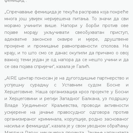
фемицид“.
„Спречавање фемицида је текућа расправа која покреће
многа још увијек неријешена питања. То значи да сви
морамо учинити више. Напори у борби против ове
појаве морају укључивати свеобухватан приступ,
адекватне законске оквире и мјере, друштвене
промјене и промицање равноправности сполова. На
крају, и то што смо се данас окупили да причамо о овој
важној теми један је од напора да се нешто учини и да
се ова појава спријечи“, казала је Галић.
„AIRE центар поносан је на дугогодишње партнерство и
успјешну сурадњу с Уставним судом Босне и
Херцеговине. Наша организација кроз пројекте у Босни
и Херцеговини и регији Западног Балкана, уз подршку
Владе Уједињеног Краљевства, проводи активности
усмјерене на јачање правосудног одговора против
организираног криминала, корупције, родно заснованог
насиља и фемицида“, казала је у свом уводном обраћању
Мартина Рагуж, менаџерка пројекта „Јачање капацитета