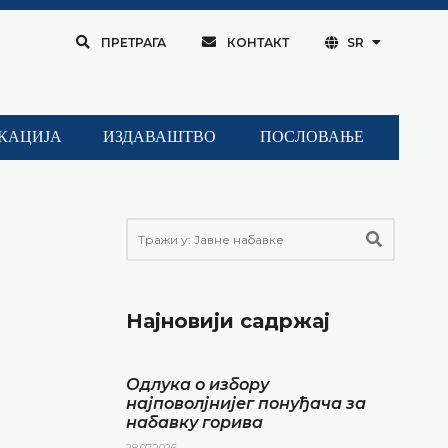
ПРЕТРАГА
КОНТАКТ
SR
КАЦИЈА
ИЗДАВАШТВО
ПОСЛОВАЊЕ
Најновији садржај
Одлука о избору
најповолјнијег понуђача за
набавку горива
28.07.2026.