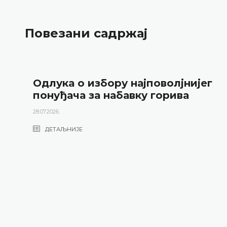
Повезани садржај
Одлука о избору најповолјнијег
понуђача за набавку горива
28.07.2026.
ДЕТАЉНИЈЕ