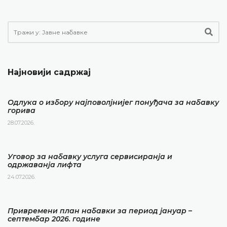
Најновији садржај
Одлука о избору најповолјнијег понуђача за набавку
горива
28.07.2026.
Уговор за набавку услуга сервисиранја и
одржаванја лифта
24.07.2026.
Привремени план набавки за период јануар –
септембар 2026. године