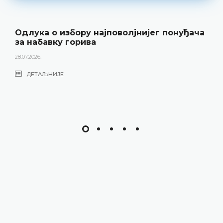
Одлука о избору најповолјнијег понуђача
за набавку горива
28.07.2026.
ДЕТАЉНИЈЕ