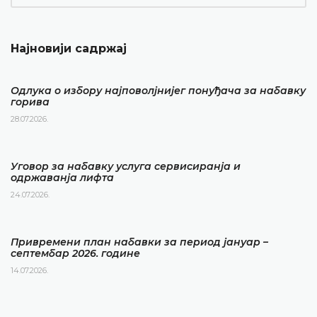
Најновији садржај
Одлука о избору најповолјнијег понуђача за набавку
горива
28.07.2026.
Уговор за набавку услуга сервисиранја и
одржаванја лифта
24.07.2026.
Привремени план набавки за период јануар –
септембар 2026. године
14.07.2026.