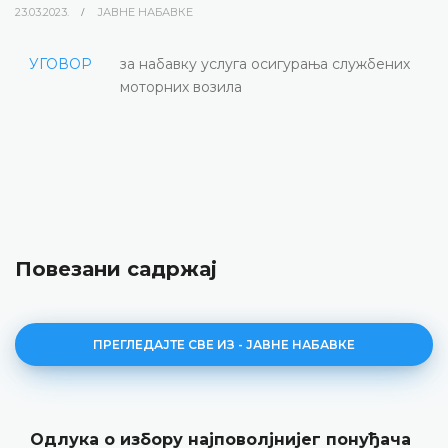
23.03.2023.
ЈАВНЕ НАБАВКЕ
УГОВОР
за набавку услуга осигурања службених
моторних возила
Повезани садржај
ПРЕГЛЕДАЈТЕ СВЕ ИЗ - ЈАВНЕ НАБАВКЕ
Одлука о избору најповолјнијег понуђача