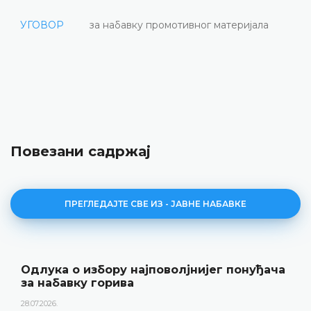
УГОВОР
за набавку промотивног материјала
Повезани садржај
ПРЕГЛЕДАЈТЕ СВЕ ИЗ - ЈАВНЕ НАБАВКЕ
Одлука о избору најповолјнијег понуђача
за набавку горива
28.07.2026.