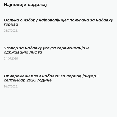
Најновији садржај
Одлука о избору најповолјнијег понуђача за набавку
горива
28.07.2026.
Уговор за набавку услуга сервисиранја и
одржаванја лифта
24.07.2026.
Привремени план набавки за период јануар –
септембар 2026. године
14.07.2026.