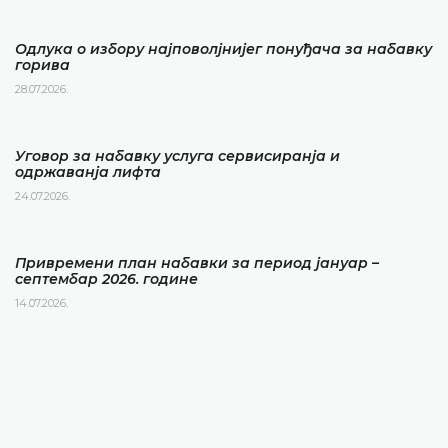
Одлука о избору најповолјнијег понуђача за набавку
горива
28.07.2026.
Уговор за набавку услуга сервисиранја и
одржаванја лифта
24.07.2026.
Привремени план набавки за период јануар –
септембар 2026. године
14.07.2026.